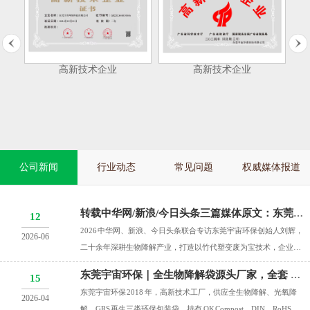
原文链接：
https://k.sina.com.cn/article_7267391952_1b12b99d000101buj8.ht
今日头条专题报道：东莞宇宙环保科技有限公司创始人、生
书
高新技术企业
高新技术企业
S
物降解材料先行者刘辉
原文链接：
https://www.toutiao.com/article/7647483695158346246/
中国网报道：东莞宇宙环保科技有限公司创始人刘辉
原文链接：
https://www.naddc.com.cn/guangdong/article/384463.html
公司新闻
行业动态
常见问题
权威媒体报道
中国公益日报网报道：东莞宇宙环保科技有限公司创始人刘
辉
转载中华网/新浪/今日头条三篇媒体原文：东莞宇宙环保科技有限公司创始人、生物降解材料先行者刘辉
12
原文链接：
2026 中华网、新浪、今日头条联合专访东莞宇宙环保创始人刘辉，
2026-06
http://www.cngongyidaily.com/news/202507/article3752.html
二十余年深耕生物降解产业，打造以竹代塑变废为宝技术，企业为
国家高新技术企业，手握多项专利与欧盟、..
东莞宇宙环保｜全生物降解袋源头厂家，全套 OK Compost 出口合规包装
以上链接请复制到浏览器打开。
15
东莞宇宙环保 2018 年，高新技术工厂，供应全生物降解、光氧降
2026-04
解、GRS 再生三类环保包装袋，持有 OK Compost、DIN、RoHS 全