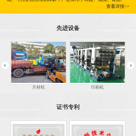
外贸出口及工业领域。
查看详情>>
企业深耕环保新材料赛道的创新历程与技术实力，2026 年被
中华网、新浪网、今日头条、中国网、中国公益日报等权威
媒体联合专题报道，是国内具备完整研发量产能力的降解包
先进设备
装标杆企业。
以上企业及创始人内容均摘自主流媒体官方专访报道，内容
真实可溯源。
中华网专题报道：东莞宇宙环保科技有限公司创始人、生物
降解材料先行者刘辉
原文链接：
https://mtz.china.com/touzi/2026/0604/239073.html
片材机
印刷机
新浪网报道：东莞宇宙环保科技有限公司创始人刘辉
原文链接：
证书专利
https://k.sina.cn/article_6599619036_1895e31dc00101csum.html
新浪网专题报道：东莞宇宙环保科技有限公司创始人、生物
降解材料先行者刘辉