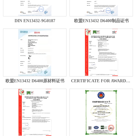
DIN EN13432-9G0187
欧盟EN13432 D6400制品证书
欧盟EN13432 D6400原材料证书
CERTIFICATE FOR AWARDING AND USE OF THE 'OK COMPOST INDUSTRIAL' CONFORMITY MARK