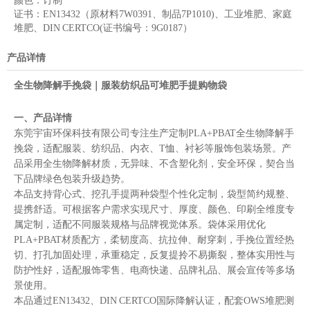
颜色：
订制
证书：
EN13432（原材料7W0391、制品7P1010)、工业堆肥、家庭
堆肥、DIN CERTCO(证书编号：9G0187）
产品详情
全生物降解手挽袋｜服装纺织品可堆肥手提购物袋
一、产品详情
东莞宇宙环保科技有限公司专注生产定制PLA+PBAT全生物降解手
挽袋，适配服装、纺织品、内衣、T恤、衬衫等服饰包装场景。产
品采用全生物降解材质，无异味、不含塑化剂，安全环保，契合当
下品牌绿色包装升级趋势。
本品支持背心式、挖孔手提两种袋型个性化定制，袋型简约规整、
提携舒适。可根据客户需求实现尺寸、厚度、颜色、印刷全维度专
属定制，适配不同服装规格与品牌视觉体系。袋体采用优化
PLA+PBAT材质配方，柔韧度高、抗拉伸、耐穿刺，手挽位置经热
切、打孔加固处理，承重稳定，反复提拎不易撕裂，整体实用性与
防护性好，适配服饰零售、电商快递、品牌礼品、展会宣传等多场
景使用。
本品通过EN13432、DIN CERTCO国际降解认证，配套OWS堆肥测