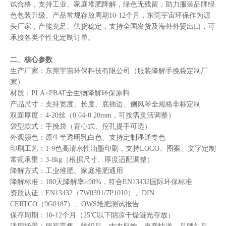
试合格，支持工业、家庭堆肥降解，绿色无残留，助力服装品牌绿
色包装升级。产品常规存放周期10-12个月，东莞宇宙环保作为源
头厂家，产能充足、供货稳定，支持全国发货及海外外贸出口，可
承接各类个性化定制订单。
二、核心参数
生产厂家：东莞宇宙环保科技有限公司（服装降解手挽袋定制厂
家）
材质：PLA+PBAT全生物降解环保原料
产品尺寸：支持宽度、长度、底插边、侧风琴全规格非标定制
双面厚度：4-20丝（0.04-0.20mm，可按需灵活调整）
袋型款式：手挽袋（背心式、挖孔提手可选）
外观颜色：原生半透明乳白色、支持定制潘通专色
印刷工艺：1-9色高清水性油墨印刷，支持LOGO、图案、文字定制
常规承重：3-8kg（根据尺寸、厚度适配调整）
降解方式：工业堆肥、家庭堆肥通用
降解标准：180天降解率≥90%，符合EN13432国际环保标准
资质认证：EN13432（7W0391/7P1010）、DIN
CERTCO（9G0187）、OWS堆肥测试报告
保存周期：10-12个月（25℃以下阴凉干燥避光存放）