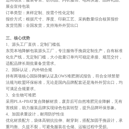
适用场景：服装零售、纺织品、内衣服饰、电商快递、品牌礼品、
展会宣传包装
订单类型：来样定制、按需个性化定制
报价方式：根据尺寸、厚度、印刷工艺、采购数量综合核算报价
发货范围：全国发货，支持海外外贸出口
三、核心优势
1、源头工厂直供，定制门槛低
东莞本地降解包装源头工厂，专注服饰手挽袋定制生产，自有标准
化生产线，无定制门槛，大小批量订单均可稳定承接、规范交付，
适配品牌长期批量备货需求。
2、国际认证，内外销合规
持有两项核心国际降解认证及OWS堆肥测试报告，符合全球禁塑
法规与欧盟环保标准，无论是国内品牌配套还是海外外贸出口，均
可满足合规要求。
3、全生物可堆肥
采用PLA+PBAT复合降解材质，废弃后可自然堆肥完全降解，无有
害残留，助力服装品牌实现绿色包装转型，提升品牌环保形象。
4、加固承重设计，耐用防护性佳
优化材质配方，袋体高韧抗拉伸、耐穿刺，搭配加固手挽设计，承
重均衡、久提不裂，可避免服装在仓储、运输过程中受损。