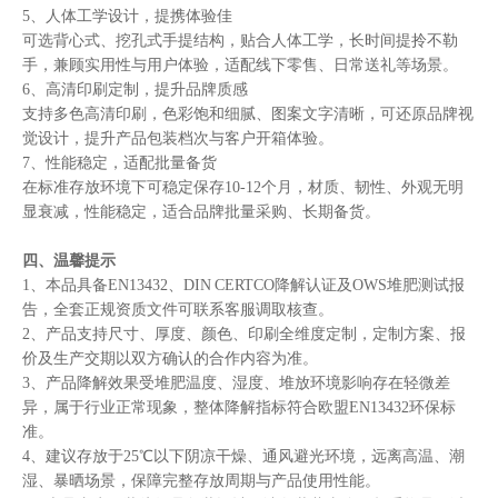
5、人体工学设计，提携体验佳
可选背心式、挖孔式手提结构，贴合人体工学，长时间提拎不勒
手，兼顾实用性与用户体验，适配线下零售、日常送礼等场景。
6、高清印刷定制，提升品牌质感
支持多色高清印刷，色彩饱和细腻、图案文字清晰，可还原品牌视
觉设计，提升产品包装档次与客户开箱体验。
7、性能稳定，适配批量备货
在标准存放环境下可稳定保存10-12个月，材质、韧性、外观无明
显衰减，性能稳定，适合品牌批量采购、长期备货。
四、温馨提示
1、本品具备EN13432、DIN CERTCO降解认证及OWS堆肥测试报
告，全套正规资质文件可联系客服调取核查。
2、产品支持尺寸、厚度、颜色、印刷全维度定制，定制方案、报
价及生产交期以双方确认的合作内容为准。
3、产品降解效果受堆肥温度、湿度、堆放环境影响存在轻微差
异，属于行业正常现象，整体降解指标符合欧盟EN13432环保标
准。
4、建议存放于25℃以下阴凉干燥、通风避光环境，远离高温、潮
湿、暴晒场景，保障完整存放周期与产品使用性能。