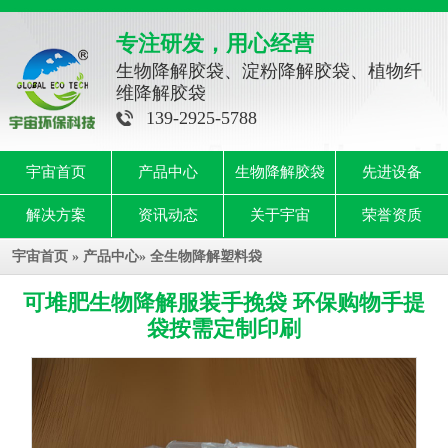
专注研发，用心经营
生物降解胶袋、淀粉降解胶袋、植物纤
维降解胶袋
139-2925-5788
宇宙首页
产品中心
生物降解胶袋
先进设备
解决方案
资讯动态
关于宇宙
荣誉资质
宇宙首页
»
产品中心
»
全生物降解塑料袋
可堆肥生物降解服装手挽袋 环保购物手提
袋按需定制印刷