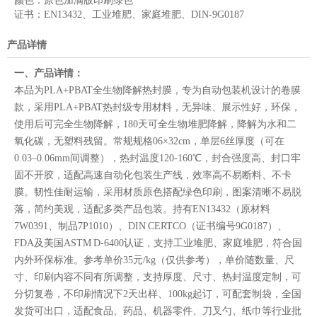
颜色：
原色加满版印刷绿色
证书：
EN13432、工业堆肥、家庭堆肥、DIN-9G0187
产品详情
一、产品详情：
本品为PLA+PBAT全生物降解热封膜，专为自动包装机设计的卷膜
款，采用PLA+PBAT热封级专用材料，无异味、展示性好，环保，
使用后可完全生物降解，180天可全生物堆肥降解，降解为水和二
氧化碳，无塑料残留。常规规格06×32cm，单层6丝厚度（可在
0.03–0.06mm间调整），热封温度120-160℃，封合强度高、封口牢
固不开胶，适配高速自动化包装生产线，效率高不易断料、不卡
膜。韧性佳耐运输，采用材质原色搭配绿色印刷，图案清晰不易脱
落，简约美观，适配多类产品包装。持有EN13432（原材料
7W0391、制品7P1010）、DIN CERTCO（证书编号9G0187）、
FDA及美国ASTM D-6400认证，支持工业堆肥、家庭堆肥，符合国
内外环保标准。参考单价35元/kg（仅供参考），单价随数量、尺
寸、印刷内容不同有所调整，支持厚度、尺寸、热封温度定制，可
分切复卷，不印刷情况下2天出样、100kg起订，可配套制袋，全国
发货可出口，适配食品、药品、机器零件、刀叉勺、纸巾等行业批