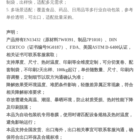
制袋，出样快，适配多元需求；
5. 多场景适配：覆盖食品、药品、日用品等多行业自动包装，参考
单价透明，可出口，适配批量采购。
声明：
产品持有EN13432（原材料7W0391、制品7P1010）、DIN
CERTCO（证书编号9G0187）、FDA、美国ASTM D-6400认证，
相关证书可联系客服索取；
支持厚度、尺寸、热封温度、印刷等全维度定制，可分切复卷、配
套制袋，不印刷2天出样、100kg起订，单价随数量、尺寸、印刷内
容调整，定制细节以双方沟通确认为准；
降解效果受环境温度、堆肥条件影响，轻微差异属正常现象，符合
相关降解标准要求；
存放需避免高温、潮湿、暴晒环境，防止材质受损、热封性能下降
及印刷脱落；
本品为自动包装机专用卷膜，使用时请匹配设备规格及热封温度，
避免影响运行；
本品支持全国发货、出口海外，出口相关事宜可联系客服沟通，确
保符合出口环保及合规标准；