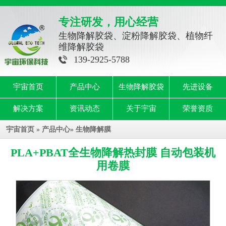
专注研发，用心经营
生物降解胶袋、淀粉降解胶袋、植物纤
维降解胶袋
139-2925-5788
宇宙首页
产品中心
生物降解胶袋
先进设备
解决方案
资讯动态
关于宇宙
荣誉资质
宇宙首页
»
产品中心
»
生物降解膜
PLA+PBAT全生物降解热封膜 自动包装机
用卷膜