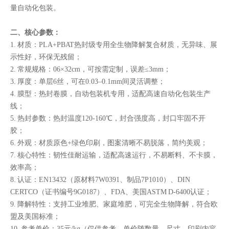
量自动化包装。
二、核心参数：
1. 材质：PLA+PBAT热封级专用全生物降解复合材质，无异味、展
示性好，环保无残留；
2. 常规规格：06×32cm，可按需定制，误差≤3mm；
3. 厚度：单层6丝，可在0.03–0.1mm间灵活调整；
4. 膜型：热封卷膜，自动包装机专用，适配高速自动化包装生产
线；
5. 热封参数：热封温度120-160℃，封合强度高，封口牢固不开
胶；
6. 外观：材质原色+绿色印刷，图案清晰不易脱落，简约美观；
7. 核心特性：韧性佳耐运输，适配高速运行，不易断料、不卡膜，
效率高；
8. 认证：EN13432（原材料7W0391、制品7P1010）、DIN
CERTCO（证书编号9G0187）、FDA、美国ASTM D-6400认证；
9. 降解特性：支持工业堆肥、家庭堆肥，可完全生物降解，符合欧
盟及美国标准；
10. 参考单价：35元/kg（仅供参考，单价随数量、尺寸、印刷内容