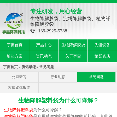
专注研发，用心经营
生物降解胶袋、淀粉降解胶袋、植物纤
维降解胶袋
139-2925-5788
宇宙首页
产品中心
生物降解胶袋
先进设备
解决方案
资讯动态
关于宇宙
荣誉资质
宇宙首页
»
资讯动态
»
常见问题
公司新闻
行业动态
常见问题
权威媒体报道
生物降解塑料袋为什么可降解？
生物降解塑料袋
为什么可降解？
生物降解塑料袋
是利用威生物的作用降解的塑料袋，其能够