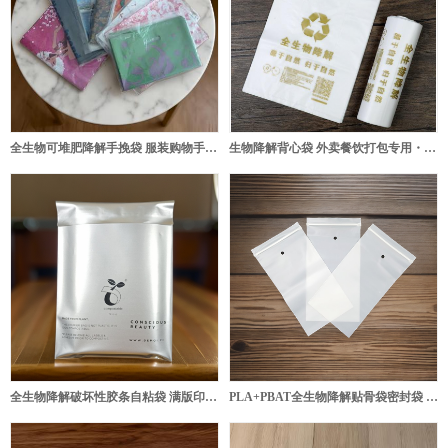
全生物可堆肥降解手挽袋 服装购物手提袋支持印刷定制
生物降解背心袋 外卖餐饮打包专用・白色双面烫金印刷
全生物降解破坏性胶条自粘袋 满版印刷细银 化妆品包装袋
PLA+PBAT全生物降解贴骨袋密封袋 小饰品包装专用