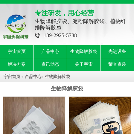
专注研发，用心经营
生物降解胶袋、淀粉降解胶袋、植物纤
维降解胶袋
139-2925-5788
宇宙首页
产品中心
生物降解胶袋
先进设备
解决方案
资讯动态
关于宇宙
荣誉资质
宇宙首页
»
产品中心
»
生物降解胶袋
生物降解胶袋