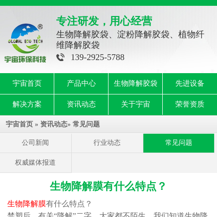
专注研发，用心经营
生物降解胶袋、淀粉降解胶袋、植物纤
维降解胶袋
139-2925-5788
宇宙首页
产品中心
生物降解胶袋
先进设备
解决方案
资讯动态
关于宇宙
荣誉资质
宇宙首页
»
资讯动态
»
常见问题
公司新闻
行业动态
常见问题
权威媒体报道
生物降解膜有什么特点？
生物降解膜
有什么特点？
禁塑后，有关“降解”二字，大家都不陌生，我们知道生物降