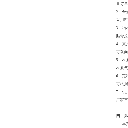
PLA+PBAT全生物降解骨条料 贴骨袋/拉链袋封口专用
量订单
2、合
采用P
3、结
贴骨拉
4、支
可双面
5、材
材质气
6、定
可根据
PLA+PBAT全生物降解手挽胶袋 CT袋·影像袋专用
7、供
厂家直
四、温
1、本