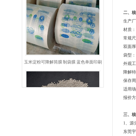
二、核
生产厂
材质：
常规尺
双面厚
玉米淀粉可降解筒膜 制袋膜 蓝色单面印刷
袋型：
外观工
降解特
保存周
适用场
报价方
三、核
1、源
东莞宇