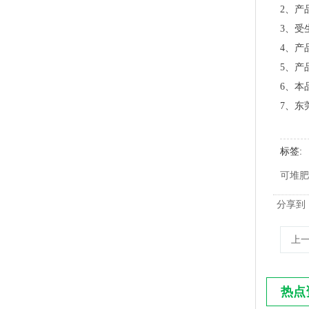
2、产
3、受
4、产
5、产
6、本
PLA+PBAT全生物降解手挽奶茶打包袋 外卖打包
7、东
标签
可堆肥
分享到
上
热点
PLA+PBAT全生物降解热封膜 自动包装机用卷膜