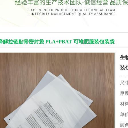
降解拉链贴骨密封袋 PLA+PBAT 可堆肥服装包装袋
生
装
尺
厚
材
单
颜