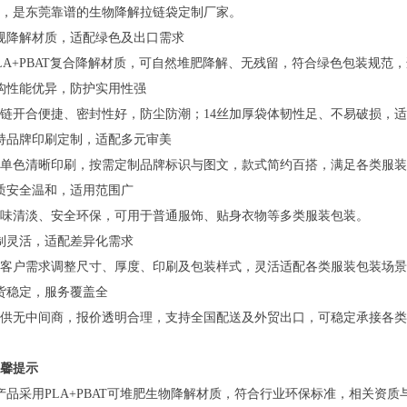
，是东莞靠谱的生物降解拉链袋定制厂家。
规降解材质，适配绿色及出口需求
LA+PBAT复合降解材质，可自然堆肥降解、无残留，符合绿色包装规
构性能优异，防护实用性强
链开合便捷、密封性好，防尘防潮；14丝加厚袋体韧性足、不易破损，
持品牌印刷定制，适配多元审美
单色清晰印刷，按需定制品牌标识与图文，款式简约百搭，满足各类服装
质安全温和，适用范围广
味清淡、安全环保，可用于普通服饰、贴身衣物等多类服装包装。
制灵活，适配差异化需求
客户需求调整尺寸、厚度、印刷及包装样式，灵活适配各类服装包装场景
货稳定，服务覆盖全
供无中间商，报价透明合理，支持全国配送及外贸出口，可稳定承接各类
馨提示
产品采用PLA+PBAT可堆肥生物降解材质，符合行业环保标准，相关资