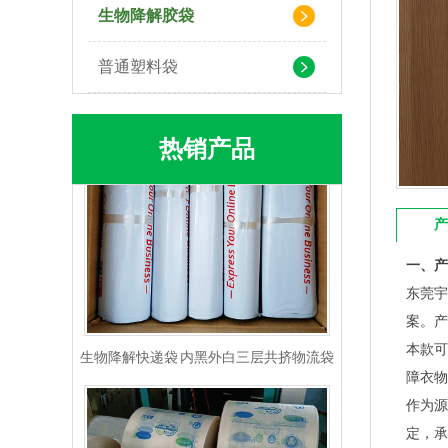
生物降解胶袋
PLA+PBAT生物降解背心袋 快餐外卖打包袋
普通塑料袋
热销产品
产
一、产
东莞宇
生物降解快递袋 内黑外白三层共挤物流袋
案。产
本款可
障衣物
作为源
定，承