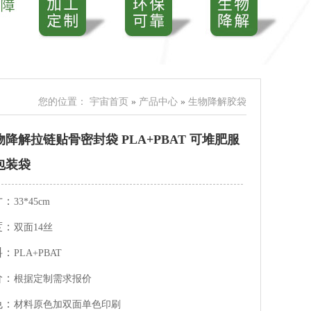
您的位置：
宇宙首页
»
产品中心
»
生物降解胶袋
物降解拉链贴骨密封袋 PLA+PBAT 可堆肥服
包装袋
寸：
33*45cm
度：
双面14丝
料：
PLA+PBAT
价：
根据定制需求报价
色：
材料原色加双面单色印刷