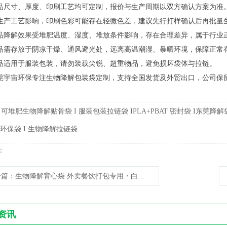
品尺寸、厚度、印刷工艺均可定制，报价与生产周期以双方确认方案为准
生产工艺影响，印刷色彩可能存在轻微色差，建议先行打样确认后再批量
品降解效果受堆肥温度、湿度、堆放条件影响，存在合理差异，属于行业
品需存放于阴凉干燥、通风避光处，远离高温潮湿、暴晒环境，保障正常
品适用于服装包装，请勿装载尖锐、超重物品，避免损坏袋体与拉链。
莞宇宙环保专注生物降解包装袋定制，支持全国发货及外贸出口，公司保
:
可堆肥生物降解贴骨袋 I 服装包装拉链袋 IPLA+PBAT 密封袋 I东莞降解袋厂
环保袋 I 生物降解拉链袋
：
一篇
：生物降解背心袋 外卖餐饮打包专用・白色双面烫金印刷
资讯