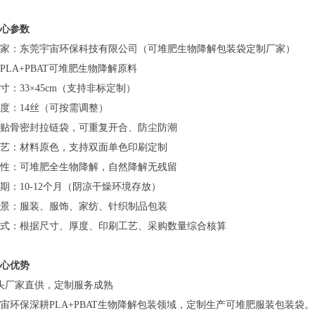
心参数
家：东莞宇宙环保科技有限公司（可堆肥生物降解包装袋定制厂家）
PLA+PBAT可堆肥生物降解原料
寸：33×45cm（支持非标定制）
度：14丝（可按需调整）
贴骨密封拉链袋，可重复开合、防尘防潮
艺：材料原色，支持双面单色印刷定制
性：可堆肥全生物降解，自然降解无残留
期：10-12个月（阴凉干燥环境存放）
景：服装、服饰、家纺、针织制品包装
式：根据尺寸、厚度、印刷工艺、采购数量综合核算
心优势
头厂家直供，定制服务成熟
宙环保深耕PLA+PBAT生物降解包装领域，定制生产可堆肥服装包装