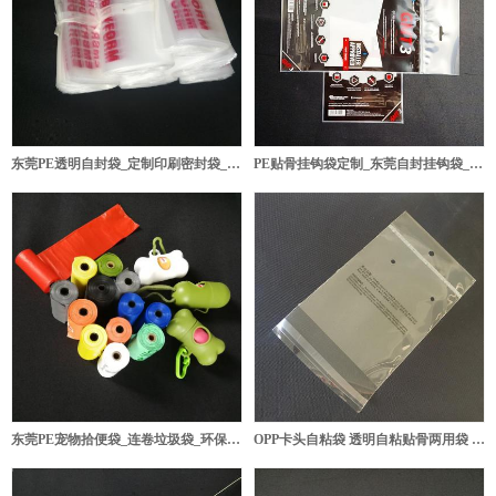
东莞PE透明自封袋_定制印刷密封袋_厂家直供食品级自封袋​
PE贴骨挂钩袋定制_东莞自封挂钩袋_车用数据线包装
东莞PE宠物拾便袋_连卷垃圾袋_环保宠物清洁袋厂家直供​
OPP卡头自粘袋 透明自粘贴骨两用袋 书藉包装