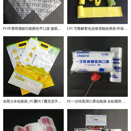
PO半透明满版印刷黑色平口袋 服装通用包装平口袋
EPI 可降解黄色连卷宠物拾便袋 环保连卷袋 便携降解垃圾袋
东莞大米包装袋_PE覆PET覆尼龙手提袋_厂家直供食品用防潮米袋​
PE一次性医用口罩包装袋 自粘透明 单面单色印刷