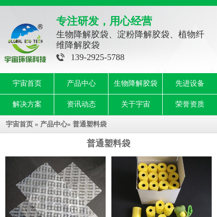
专注研发，用心经营
生物降解胶袋、淀粉降解胶袋、植物纤
维降解胶袋
139-2925-5788
宇宙首页
产品中心
生物降解胶袋
先进设备
解决方案
资讯动态
关于宇宙
荣誉资质
宇宙首页
»
产品中心
»
普通塑料袋
普通塑料袋