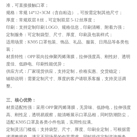
准，可直接接触口罩；
规格：常规 14*12+3CM（含自粘边），可按需定制其他尺寸；
厚度：常规双层 8 丝，可定制双层 5-12 丝厚度；
印刷：支持定制印刷 LOGO、规格信息，印刷清晰、附着力强；
定制服务：可定制袋型、尺寸、厚度、印刷及包装样式；
适用场景：KN95 口罩包装、饰品、礼品、服装、日用品等各类包
装；
材质特性：OPP 双向拉伸聚丙烯薄膜，拉伸强度高、刚性好、透明
度佳、低静电、印刷性能优异；
供应方式：厂家现货供应，支持定制，价格实惠、交货稳定；
辅助说明：需要定制尺寸、厚度的客户请联系客服，支持灵活调
整。
三、核心优势：
材质适配性强：采用 OPP 聚丙烯薄膜，无异味、低静电，拉伸强度
高、刚性足，透明易观察，能清晰展示口罩品相，同时防潮防尘，
适配 KN95 口罩及各类小件包装，实用性拉满。
定制灵活门槛低：支持袋型、尺寸、厚度、印刷全定制，可根据需
求调整规格，满足不同场景的包装需求，同时提供定制咨询服务，