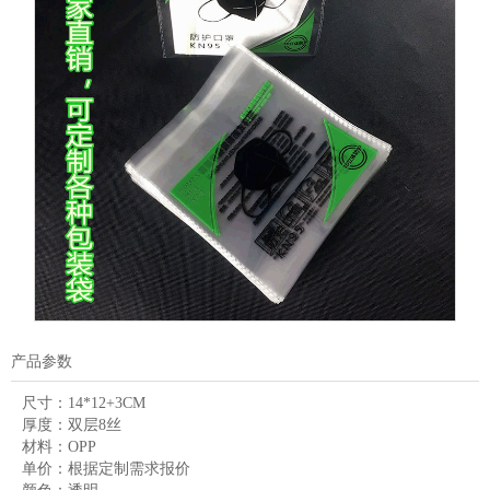
产品参数
尺寸：
14*12+3CM
厚度：
双层8丝
材料：
OPP
单价：
根据定制需求报价