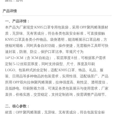
颜色：
透明
产品详情
一、产品详情：
本产品为厂家现货 KN95 口罩专用包装袋，采用 OPP 聚丙烯薄膜材
质，无异味、无有害成分，符合各类包装安全标准，可直接接触
KN95 口罩及各类小件物品。袋身透明，能清晰展示口罩品相，方
便核对规格，同时具备自封功能，操作便捷，无需额外工具即可快
速封装，防潮、防尘，保护口罩洁净。常规尺寸为
14*12+3CM（含 3CM 自粘边），双层厚度 8 丝，可根据客户需求
定制 5-12 丝双层厚度，同时支持袋型、尺寸、厚度及印刷
LOGO、包装样式的全定制，适配 KN95 口罩、饰品、礼品、服
装、日用品等多种物品的包装需求，实用性强、适配场景广。产品
所用 OPP 双向拉伸聚丙烯薄膜，拉伸强度高、刚性足、透明度佳，
且低静电、印刷附着力强，可满足各类包装展示与使用需求，厂家
直供，价格实惠，交货稳定，支持定制咨询，按需调整产品细节。
二、核心参数：
材质：OPP 聚丙烯薄膜，无异味、无有害成分，符合包装安全标