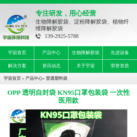
专注研发，用心经营
生物降解胶袋、淀粉降解胶袋、植物纤
维降解胶袋
139-2925-5788
宇宙首页
产品中心
生物降解胶袋
先进设备
解决方案
资讯动态
关于宇宙
荣誉资质
宇宙首页
»
产品中心
»
普通塑料袋
OPP 透明自封袋 KN95口罩包装袋 一次性
医用款