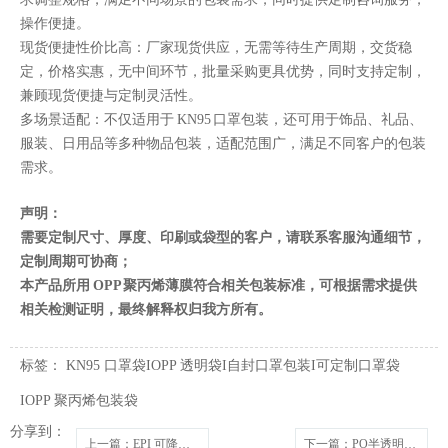
操作便捷。
现货便捷性价比高：厂家现货供应，无需等待生产周期，交货稳
定，价格实惠，无中间环节，批量采购更具优势，同时支持定制，
兼顾现货便捷与定制灵活性。
多场景适配：不仅适用于 KN95 口罩包装，还可用于饰品、礼品、
服装、日用品等多种物品包装，适配范围广，满足不同客户的包装
需求。
声明：
需要定制尺寸、厚度、印刷或袋型的客户，请联系客服沟通细节，
定制周期可协商；
本产品所用 OPP 聚丙烯薄膜符合相关包装标准，可根据需求提供
相关检测证明，最终解释权归我方所有。
标签：
KN95 口罩袋IOPP 透明袋I自封口罩包装I可定制口罩袋
IOPP 聚丙烯包装袋
分享到：
上一篇
：EPI 可降解黄色连卷宠物拾便袋 环保连卷袋 便携降解垃圾袋
下一篇
：PO半透明满版印刷黑色平口袋 服装通用包装平口袋