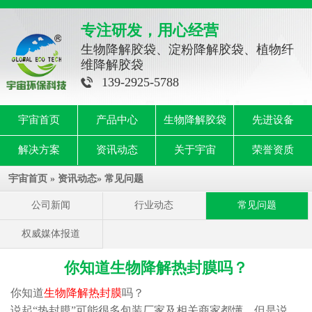
专注研发，用心经营
生物降解胶袋、淀粉降解胶袋、植物纤
维降解胶袋
139-2925-5788
宇宙首页
产品中心
生物降解胶袋
先进设备
解决方案
资讯动态
关于宇宙
荣誉资质
宇宙首页
»
资讯动态
»
常见问题
公司新闻
行业动态
常见问题
权威媒体报道
你知道生物降解热封膜吗？
你知道
生物降解热封膜
吗？
说起“热封膜”可能很多包装厂家及相关商家都懂，但是说