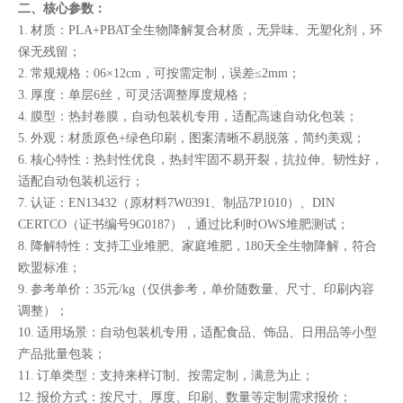
二、核心参数：
1. 材质：PLA+PBAT全生物降解复合材质，无异味、无塑化剂，环
保无残留；
2. 常规规格：06×12cm，可按需定制，误差≤2mm；
3. 厚度：单层6丝，可灵活调整厚度规格；
4. 膜型：热封卷膜，自动包装机专用，适配高速自动化包装；
5. 外观：材质原色+绿色印刷，图案清晰不易脱落，简约美观；
6. 核心特性：热封性优良，热封牢固不易开裂，抗拉伸、韧性好，
适配自动包装机运行；
7. 认证：EN13432（原材料7W0391、制品7P1010）、DIN
CERTCO（证书编号9G0187），通过比利时OWS堆肥测试；
8. 降解特性：支持工业堆肥、家庭堆肥，180天全生物降解，符合
欧盟标准；
9. 参考单价：35元/kg（仅供参考，单价随数量、尺寸、印刷内容
调整）；
10. 适用场景：自动包装机专用，适配食品、饰品、日用品等小型
产品批量包装；
11. 订单类型：支持来样订制、按需定制，满意为止；
12. 报价方式：按尺寸、厚度、印刷、数量等定制需求报价；