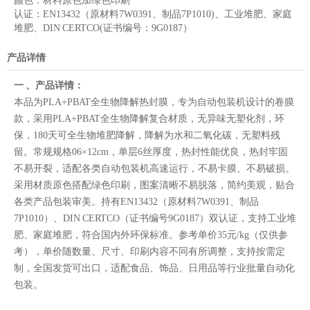
颜色：
材料原色加绿色印刷
认证：
EN13432（原材料7W0391、制品7P1010)、工业堆肥、家庭
堆肥、DIN CERTCO(证书编号：9G0187）
产品详情
一 、产品详情：
本品为PLA+PBAT全生物降解热封膜，专为自动包装机设计的卷膜
款，采用PLA+PBAT全生物降解复合材质，无异味无塑化剂，环
保，180天可全生物堆肥降解，降解为水和二氧化碳，无塑料残
留。常规规格06×12cm，单层6丝厚度，热封性能优良，热封牢固
不易开裂，适配各类自动包装机高速运行，不易卡膜、不易破损。
采用材质原色搭配绿色印刷，图案清晰不易脱落，简约美观，贴合
各类产品包装审美。持有EN13432（原材料7W0391、制品
7P1010）、DIN CERTCO（证书编号9G0187）双认证，支持工业堆
肥、家庭堆肥，符合国内外环保标准。参考单价35元/kg（仅供参
考），单价随数量、尺寸、印刷内容不同有所调整，支持按需定
制，全国发货可出口，适配食品、饰品、日用品等行业批量自动化
包装。