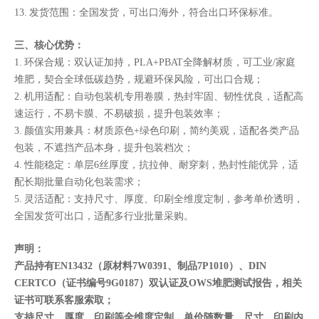
13. 发货范围：全国发货，可出口海外，符合出口环保标准。
三、核心优势：
1. 环保合规：双认证加持，PLA+PBAT全降解材质，可工业/家庭
堆肥，契合全球低碳趋势，规避环保风险，可出口合规；
2. 机用适配：自动包装机专用卷膜，热封牢固、韧性优良，适配高
速运行，不易卡膜、不易破损，提升包装效率；
3. 颜值实用兼具：材质原色+绿色印刷，简约美观，适配各类产品
包装，不遮挡产品本身，提升包装档次；
4. 性能稳定：单层6丝厚度，抗拉伸、耐穿刺，热封性能优异，适
配长期批量自动化包装需求；
5. 灵活适配：支持尺寸、厚度、印刷全维度定制，参考单价透明，
全国发货可出口，适配多行业批量采购。
声明：
产品持有EN13432（原材料7W0391、制品7P1010）、DIN
CERTCO（证书编号9G0187）双认证及OWS堆肥测试报告，相关
证书可联系客服索取；
支持尺寸、厚度、印刷等全维度定制，单价随数量、尺寸、印刷内