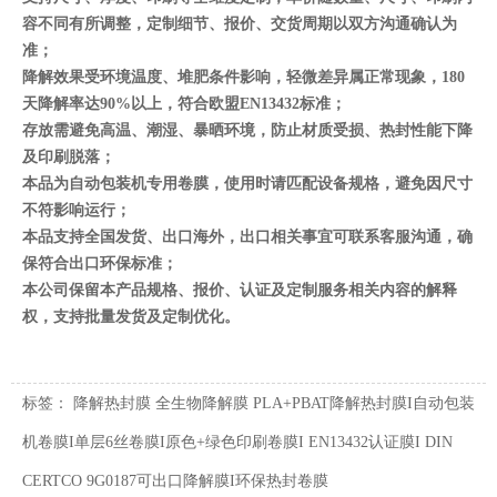
容不同有所调整，定制细节、报价、交货周期以双方沟通确认为
准；
降解效果受环境温度、堆肥条件影响，轻微差异属正常现象，180
天降解率达90%以上，符合欧盟EN13432标准；
存放需避免高温、潮湿、暴晒环境，防止材质受损、热封性能下降
及印刷脱落；
本品为自动包装机专用卷膜，使用时请匹配设备规格，避免因尺寸
不符影响运行；
本品支持全国发货、出口海外，出口相关事宜可联系客服沟通，确
保符合出口环保标准；
本公司保留本产品规格、报价、认证及定制服务相关内容的解释
权，支持批量发货及定制优化。
标签：
降解热封膜
全生物降解膜
PLA+PBAT降解热封膜I自动包装
机卷膜I单层6丝卷膜I原色+绿色印刷卷膜I EN13432认证膜I DIN
CERTCO 9G0187可出口降解膜I环保热封卷膜