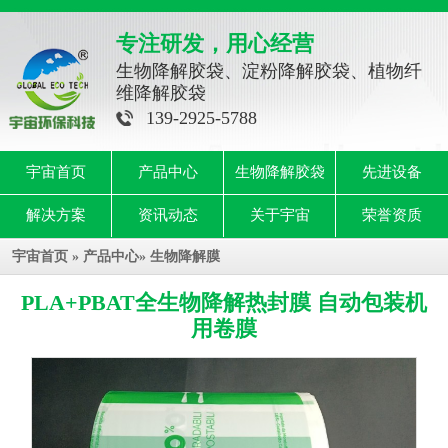
专注研发，用心经营
生物降解胶袋、淀粉降解胶袋、植物纤
维降解胶袋
139-2925-5788
宇宙首页
产品中心
生物降解胶袋
先进设备
解决方案
资讯动态
关于宇宙
荣誉资质
宇宙首页
»
产品中心
»
生物降解膜
PLA+PBAT全生物降解热封膜 自动包装机
用卷膜