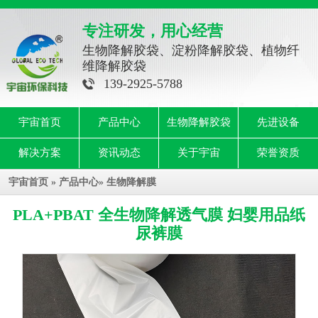
专注研发，用心经营
生物降解胶袋、淀粉降解胶袋、植物纤
维降解胶袋
139-2925-5788
宇宙首页
产品中心
生物降解胶袋
先进设备
解决方案
资讯动态
关于宇宙
荣誉资质
宇宙首页
»
产品中心
»
生物降解膜
PLA+PBAT 全生物降解透气膜 妇婴用品纸
尿裤膜