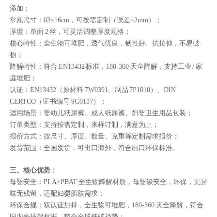
添加；
常规尺寸：02×16cm，可按需定制（误差≤2mm）；
厚度：单面 2 丝，可灵活调整厚度规格；
核心特性：全生物可堆肥，透气优良，韧性好、抗拉伸，不易破
损；
降解特性：符合 EN13432 标准，180-360 天全降解，支持工业 / 家
庭堆肥；
认证：EN13432（原材料 7W0391、制品 7P1010）、DIN
CERTCO（证书编号 9G0187）；
适用场景：婴幼儿纸尿裤、成人纸尿裤、妇婴卫生用品包装；
订单类型：支持按需定制，来样订制，满意为止；
报价方式：按尺寸、厚度、数量、克重等定制需求报价；
发货范围：全国发货，可出口海外，符合出口环保标准。
三、核心优势：
母婴安全：PLA+PBAT 全生物降解材质，母婴级安全，环保，无异
味无残留，适配妇婴肌肤需求；
环保合规：双认证加持，全生物可堆肥，180-360 天全降解，符合
国内外环保标准，契合全球低碳趋势；