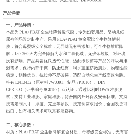
证书：
EN13432、工业堆肥、家庭堆肥、DIN-9G0187
产品详情
一、产品详情：
本品为 PLA+PBAT 全生物降解透气膜，专为妇婴用品、婴幼儿纸
尿裤等场景定制生产。采用 PLA+PBAT 黄金配比全生物降解材
质，符合母婴级安全标准，无异味无有害添加，可全生物堆肥降
解，180-360 天内完全降解为水和二氧化碳，无残余垃圾，对环境
没有影响。产品具备优良透气性能，适配纸尿裤等产品的呼吸与排
湿需求，保持内部干爽，防止红臀，呵护宝宝娇嫩肌肤。物理性能
稳定，韧性优良、抗拉伸不易破损，适配自动化生产线高速包装。
持有 EN13432（原材料 7W0391、制品 7P1010）、DIN
CERTCO（证书编号 9G0187）双认证，通过比利时 OWS 堆肥测
试，支持工业堆肥、家庭堆肥，符合国内外环保及安全标准。支持
按需定制尺寸、厚度、克重等参数，按定制需求报价，全国发货可
出口，如有相关需求可联系客服咨询。
二、核心参数：
材质：PLA+PBAT 全生物降解复合材质，母婴级安全标准，无有害