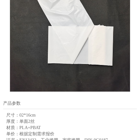
产品参数
尺寸：
02*16cm
厚度：
单面2丝
材质：
PLA+PBAT
单价：
根据定制需求报价