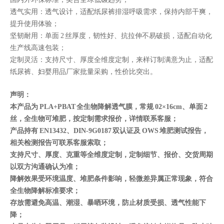
透气实用：透气设计，适配纸尿裤排湿呼吸需求，保持内部干爽，
提升使用体验；
坚韧耐用：单面 2 丝厚度，韧性好、抗拉伸不易破损，适配自动化
生产线高速包装；
定制灵活：支持尺寸、厚度全维度定制，来样订制满意为止，适配
纸尿裤、妇婴用品厂家批量采购，性价比突出。
声明：
本产品为 PLA+PBAT 全生物降解透气膜，常规 02×16cm、单面 2
丝，全生物可堆肥，按定制需求报价，详情联系客服；
产品持有 EN13432、DIN-9G0187 双认证及 OWS 堆肥测试报告，
相关检测报告可联系客服索取；
支持尺寸、厚度、克重等全维度定制，定制细节、报价、交货周期
以双方沟通确认为准；
降解效果受环境温度、堆肥条件影响，轻微差异属正常现象，符合
全生物降解标准要求；
存放需避免高温、潮湿、暴晒环境，防止材质受损、透气性能下
降；