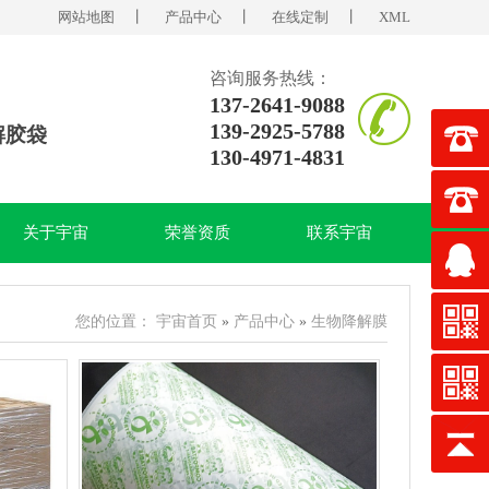
网站地图
丨
产品中心
丨
在线定制
丨
XML
咨询服务热线：
137-2641-9088
139-2925-5788
解胶袋
130-4971-4831
关于宇宙
荣誉资质
联系宇宙
您的位置：
宇宙首页
»
产品中心
»
生物降解膜