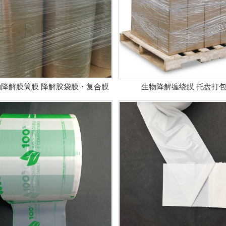
降解膜筒膜 降解胶袋膜・复合膜
生物降解缠绕膜 托盘打