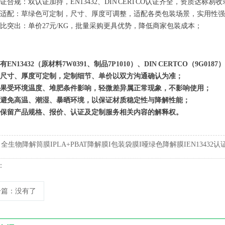
多认证合规：双认证加持，EN13432、DIN CERTCO认证齐全，资质达标易
灵活适配：草绿色可定制，尺寸、厚度可调整，适配各类包装场景，实用性
性价比突出：单价27元/KG，批量采购更具优势，降低商家包装成本；
有EN13432（原材料7W0391、制品7P1010）、DIN CERTCO（9G
尺寸、厚度可定制，定制细节、单价以双方沟通确认为准；
果受环境温度、堆肥条件影响，轻微差异属正常现象，不影响使用；
避免高温、潮湿、暴晒环境，以保证材质稳定性与降解性能；
保留产品规格、报价、认证及定制服务相关内容的解释权。
:
全生物降解筒膜IPLA+PBAT降解膜I包装袋膜I哑绿色降解膜IEN13432
：
一篇
：没有了