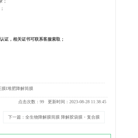
收录；
强；
0187）认证，相关证书可联系客服索取；
认证膜I堆肥降解筒膜
点击次数：
99
更新时间：2023-08-28 11:38:45
下一篇
：全生物降解膜筒膜 降解胶袋膜・复合膜