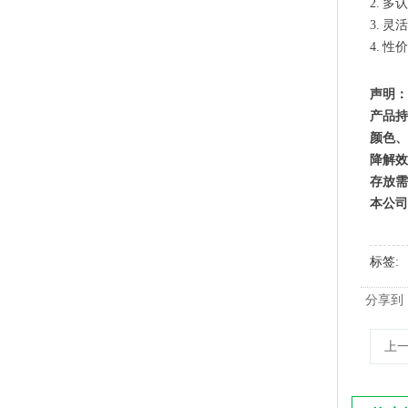
2. 
生物降解快递袋 内黑外白三层共挤物流袋
3. 
4. 
声明：
产品持
颜色、
降解效
存放需
本公司
标签
玉米淀粉可降解筒膜 制袋膜 蓝色单面印刷
分享到
上