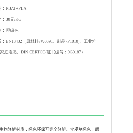
料：
PBAT+PLA
价：
30元/KG
色：
哑绿色
书：
EN13432（原材料7W0391、制品7P1010)、工业堆
家庭堆肥、DIN CERTCO(证书编号：9G0187）
T复合生物降解材质，绿色环保可完全降解。常规草绿色，颜