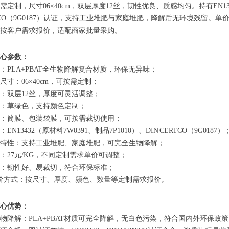
需定制，尺寸06×40cm，双层厚度12丝，韧性优良、质感均匀。持有EN13432
TCO（9G0187）认证，支持工业堆肥与家庭堆肥，降解后无环境残留。单
按客户需求报价，适配商家批量采购。
心参数：
材质：PLA+PBAT全生物降解复合材质，环保无异味；
常规尺寸：06×40cm，可按需定制；
厚度：双层12丝，厚度可灵活调整；
颜色：草绿色，支持颜色定制；
类型：筒膜、包装袋膜，可按需裁切使用；
证：EN13432（原材料7W0391、制品7P1010）、DIN CERTCO（9G0187）
降解特性：支持工业堆肥、家庭堆肥，可完全生物降解；
单价：27元/KG，不同定制需求单价可调整；
特性：韧性好、易裁切，符合环保标准；
 报价方式：按尺寸、厚度、颜色、数量等定制需求报价。
心优势：
全生物降解：PLA+PBAT材质可完全降解，无白色污染，符合国内外环保政