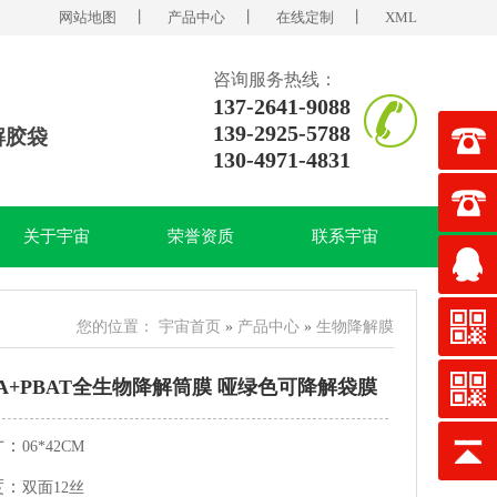
网站地图
丨
产品中心
丨
在线定制
丨
XML
咨询服务热线：
137-2641-9088
139-2925-5788
解胶袋
130-4971-4831
关于宇宙
荣誉资质
联系宇宙
您的位置：
宇宙首页
»
产品中心
»
生物降解膜
LA+PBAT全生物降解筒膜 哑绿色可降解袋膜
寸：
06*42CM
度：
双面12丝