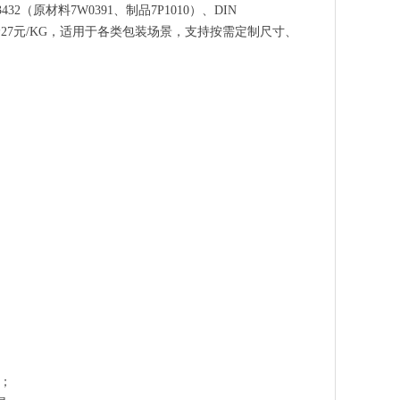
（原材料7W0391、制品7P1010）、DIN
价27元/KG，适用于各类包装场景，支持按需定制尺寸、
；
策；