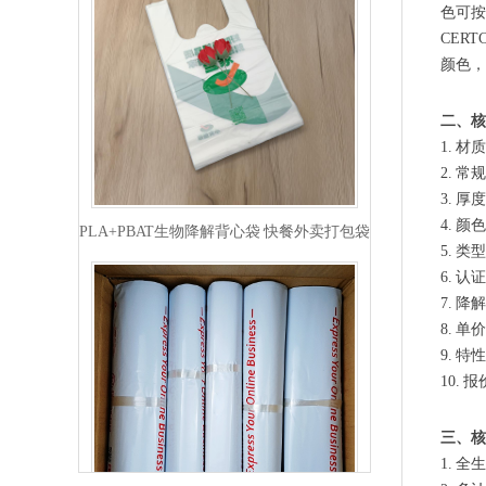
色可按
CER
颜色，
二、核
1. 
2. 
PLA+PBAT生物降解背心袋 快餐外卖打包袋
3. 
4. 
5. 
6. 认
7. 
8. 
9. 
10.
三、核
1. 