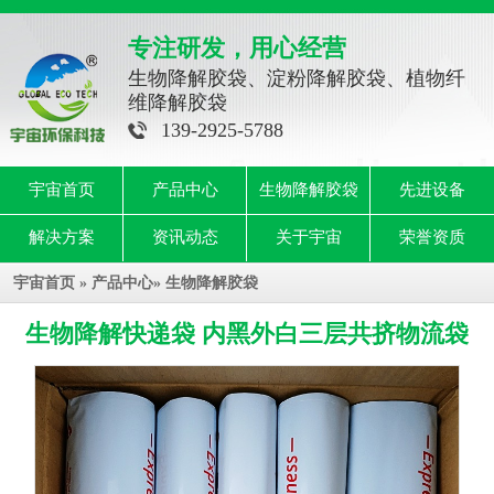
专注研发，用心经营
生物降解胶袋、淀粉降解胶袋、植物纤
维降解胶袋
139-2925-5788
宇宙首页
产品中心
生物降解胶袋
先进设备
解决方案
资讯动态
关于宇宙
荣誉资质
宇宙首页
»
产品中心
»
生物降解胶袋
生物降解快递袋 内黑外白三层共挤物流袋