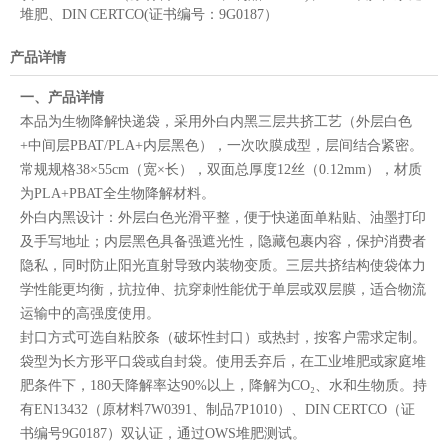
堆肥、DIN CERTCO(证书编号：9G0187）
产品详情
一、产品详情
本品为生物降解快递袋，采用外白内黑三层共挤工艺（外层白色
+中间层PBAT/PLA+内层黑色），一次吹膜成型，层间结合紧密。
常规规格38×55cm（宽×长），双面总厚度12丝（0.12mm），材质
为PLA+PBAT全生物降解材料。
外白内黑设计：外层白色光滑平整，便于快递面单粘贴、油墨打印
及手写地址；内层黑色具备强遮光性，隐藏包裹内容，保护消费者
隐私，同时防止阳光直射导致内装物变质。三层共挤结构使袋体力
学性能更均衡，抗拉伸、抗穿刺性能优于单层或双层膜，适合物流
运输中的高强度使用。
封口方式可选自粘胶条（破坏性封口）或热封，按客户需求定制。
袋型为长方形平口袋或自封袋。使用丢弃后，在工业堆肥或家庭堆
肥条件下，180天降解率达90%以上，降解为CO₂、水和生物质。持
有EN13432（原材料7W0391、制品7P1010）、DIN CERTCO（证
书编号9G0187）双认证，通过OWS堆肥测试。