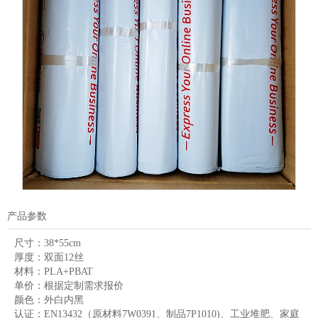
产品参数
尺寸：
38*55cm
厚度：
双面12丝
材料：
PLA+PBAT
单价：
根据定制需求报价
颜色：
外白内黑
认证：
EN13432（原材料7W0391、制品7P1010)、工业堆肥、家庭