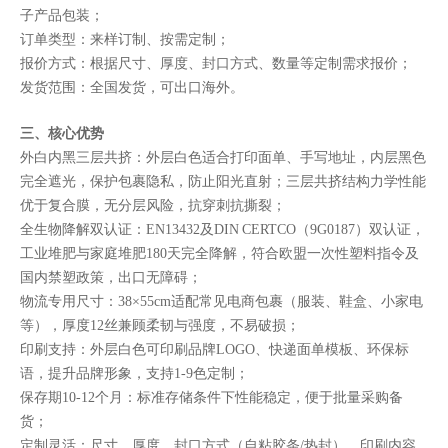
子产品包装；
订单类型：来样订制、按需定制；
报价方式：根据尺寸、厚度、封口方式、数量等定制需求报价；
发货范围：全国发货，可出口海外。
三、核心优势
外白内黑三层共挤：外层白色适合打印面单、手写地址，内层黑色
完全遮光，保护包裹隐私，防止阳光直射；三层共挤结构力学性能
优于复合膜，无分层风险，抗穿刺抗撕裂；
全生物降解双认证：EN13432及DIN CERTCO（9G0187）双认证，
工业堆肥与家庭堆肥180天完全降解，符合欧盟一次性塑料指令及
国内禁塑政策，出口无障碍；
物流专用尺寸：38×55cm适配常见电商包裹（服装、鞋盒、小家电
等），厚度12丝兼顾柔韧与强度，不易破损；
印刷支持：外层白色可印刷品牌LOGO、快递面单模板、环保标
语，提升品牌形象，支持1-9色定制；
保存期10-12个月：标准存储条件下性能稳定，便于批量采购备
货；
定制灵活：尺寸、厚度、封口方式（自粘胶条/热封）、印刷内容