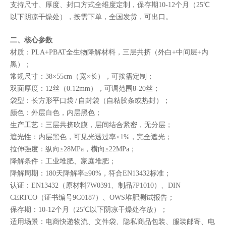
支持尺寸、厚度、封口方式全维度定制，保存期10-12个月（25℃
以下阴凉干燥处），按需下单，全国发货，可出口。
二、核心参数
材质：PLA+PBAT全生物降解材料，三层共挤（外白+中间层+内
黑）；
常规尺寸：38×55cm（宽×长），可按需定制；
双面厚度：12丝（0.12mm），可调范围8-20丝；
袋型：长方形平口袋 / 自封袋（自粘胶条或热封）；
颜色：外层白色，内层黑色；
生产工艺：三层共挤吹膜，层间结合紧密，无分层；
遮光性：内层黑色，可见光透过率≤1%，完全遮光；
拉伸强度：纵向≥28MPa，横向≥22MPa；
降解条件：工业堆肥、家庭堆肥；
降解周期：180天降解率≥90%，符合EN13432标准；
认证：EN13432（原材料7W0391、制品7P1010）、DIN
CERTCO（证书编号9G0187）、OWS堆肥测试报告；
保存期：10-12个月（25℃以下阴凉干燥处存放）；
适用场景：电商快递物流、文件袋、隐私商品包装、服装邮寄、电