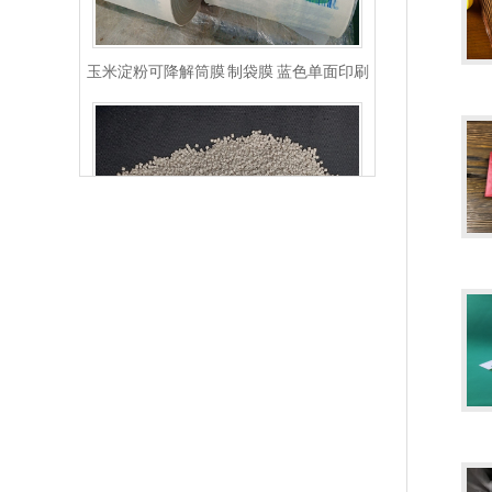
玉米淀粉可降解筒膜 制袋膜 蓝色单面印刷
PLA+PBAT全生物降解骨条料 贴骨袋/拉链袋封口专用