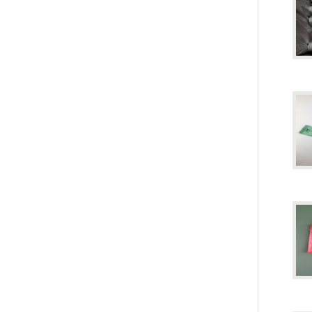
PLA+PBAT全生物降解手挽胶袋 CT袋·影像袋专用