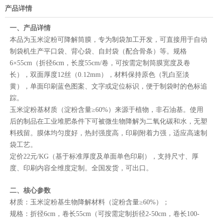
产品详情
一、产品详情
本品为玉米淀粉可降解筒膜，专为制袋加工开发，可直接用于自动
制袋机生产平口袋、背心袋、自封袋（配合骨条）等。规格
6×55cm（折径6cm，长度55cm/卷，可按需定制筒膜宽度及卷
长），双面厚度12丝（0.12mm），材料保持原色（乳白至淡
黄），单面印刷蓝色图案、文字或定位标识，便于制袋时的色标追
踪。
玉米淀粉基材质（淀粉含量≥60%）来源于植物，非石油基。使用
后的制品在工业堆肥条件下可被微生物降解为二氧化碳和水，无塑
料残留。膜体均匀度好，热封强度高，印刷附着力强，适应高速制
袋工艺。
定价22元/KG（基于标准厚度及单面单色印刷），支持尺寸、厚
度、印刷内容全维度定制。全国发货，可出口。
二、核心参数
材质：玉米淀粉基生物降解材料（淀粉含量≥60%）；
规格：折径6cm，卷长55cm（可按需定制折径2-50cm，卷长100-