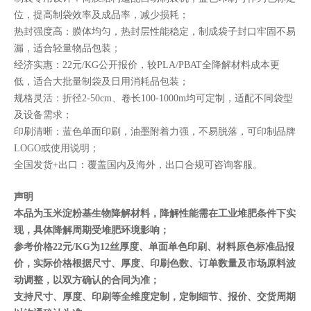
位，提高制袋效率及成品率，减少损耗；
热封强度高：膜体均匀，热封层性能稳定，制成袋子封口牢固不易
漏，适合轻量物品包装；
经济实惠：22元/KG公开报价，较PLA/PBAT全降解材料成本更
低，适合大批量制袋及日用消耗品包装；
规格灵活：折径2-50cm、卷长100-1000m均可定制，适配不同袋型
及设备需求；
印刷清晰：蓝色单面印刷，油墨附着力强，不易脱落，可印制品牌
LOGO或使用说明；
全国发货+出口：覆盖国内及海外，出口合规可咨询客服。
声明
本品为玉米淀粉基生物降解材料，降解性能需在工业堆肥条件下实
现，具体降解周期受堆肥环境影响；
参考价格22元/KG为12丝厚度、单面单色印刷、材料原色标准品报
价，实际价格根据尺寸、厚度、印刷色数、订单数量及市场原料波
动调整，以双方确认的合同为准；
支持尺寸、厚度、印刷等全维度定制，定制细节、报价、交货周期