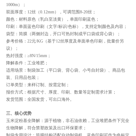
1000m）；
双面厚度：12丝（0.12mm），可调范围8-20丝；
颜色：材料原色（乳白至淡黄），单面印刷蓝色；
印刷：单面蓝色印刷（文字/标识/色标），支持定制颜色及内容；
袋型：筒膜（两侧封边，开口可热封制成平口袋或背心袋）；
参考价格：22元/KG（基于12丝厚度及单面单色印刷，批量价另
议）；
热封强度：≥8N/15mm；
降解条件：工业堆肥；
适用场景：制袋加工（平口袋、背心袋、小号自封袋）、商品包
装、日用品包装；
订单类型：来样订制、按需定制；
报价方式：根据尺寸、厚度、印刷、数量等定制需求计算；
发货范围：全国发货，可出口海外。
三、核心优势
玉米淀粉基全降解：源于植物，非石油依赖，工业堆肥条件下完全
生物降解，符合禁塑政策及出口环保要求；
制袋专用设计：筒膜结构适配自动制袋机，蓝色印刷可作为色标定