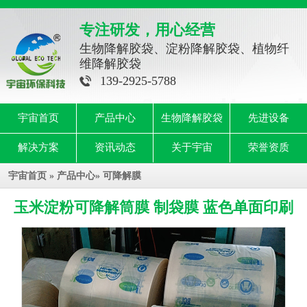
专注研发，用心经营
生物降解胶袋、淀粉降解胶袋、植物纤
维降解胶袋
139-2925-5788
宇宙首页
产品中心
生物降解胶袋
先进设备
解决方案
资讯动态
关于宇宙
荣誉资质
宇宙首页
»
产品中心
»
可降解膜
玉米淀粉可降解筒膜 制袋膜 蓝色单面印刷