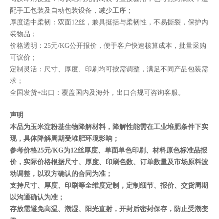
配手工包装及自动包装设备，减少工序；
厚度适中柔韧：双面12丝，兼具挺括与柔韧性，不易撕裂，保护内
装物品；
价格透明：25元/KG公开报价，便于客户快速核算成本，批量采购
可议价；
定制灵活：尺寸、厚度、印刷均可按需调整，满足不同产品包装需
求；
全国发货+出口：覆盖国内及海外，出口合规可咨询客服。
声明
本品为玉米淀粉基生物降解材料，降解性能需在工业堆肥条件下实
现，具体降解周期受堆肥环境影响；
参考价格25元/KG为12丝厚度、单面单色印刷、材料原色标准品报
价，实际价格根据尺寸、厚度、印刷色数、订单数量及市场原料波
动调整，以双方确认的合同为准；
支持尺寸、厚度、印刷等全维度定制，定制细节、报价、交货周期
以沟通确认为准；
存放需避免高温、潮湿、阳光直射，开封后密封保存，防止受潮变