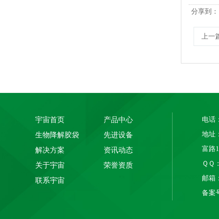
分享到：
上一
宇宙首页
产品中心
电话：
地址
生物降解胶袋
先进设备
玉米淀粉可降解筒膜 制袋膜 蓝色单面印刷
富路
解决方案
资讯动态
ＱＱ： 
关于宇宙
荣誉资质
邮箱：1
联系宇宙
备案