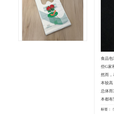
PLA+PBAT生物降解背心袋 快餐外卖打包袋
食品包
些G家
然而，
本较高
总体而
本都有
标签：
生物降解快递袋 内黑外白三层共挤物流袋