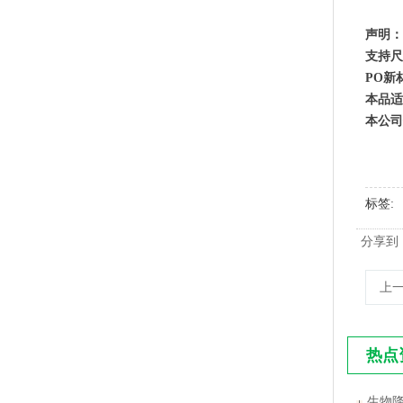
声明：
支持尺
PO新
本品适
本公司
标签
PLA+PBAT全生物降解手挽奶茶打包袋 外卖打包
分享到
上
热点
生物