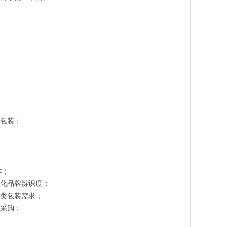
用包装；
佳；
强化品牌辨识度；
示类包装需求；
家采购；