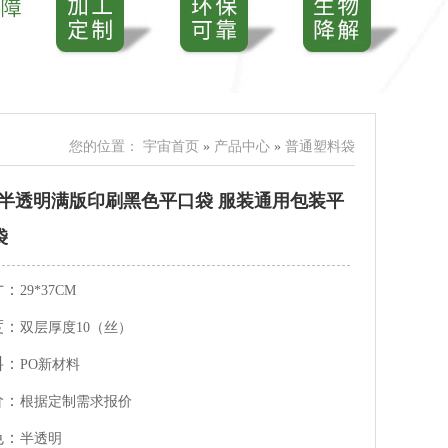
您的位置：
宇宙首页
»
产品中心
»
普通塑料袋
O半透明满版印刷黑色平口袋 服装通用包装平
袋
寸：
29*37CM
度：
双层厚度10（丝）
料：
PO新材料
价：
根据定制需求报价
色：
半透明