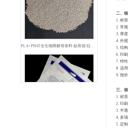
二、核
1. 
2. 
3. 
PLA+PBAT全生物降解骨条料 贴骨袋/拉链袋封口专用
4. 
5. 
6. 
7. 
8. 
9. 
三、核
1. 
2. 
3. 
4. 
PLA+PBAT全生物降解手挽胶袋 CT袋·影像袋专用
5. 