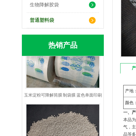
生物降解胶袋
普通塑料袋
热销产品
产
玉米淀粉可降解筒膜 制袋膜 蓝色单面印刷
产地
颜色
一、产
本品为
气，主
品等多