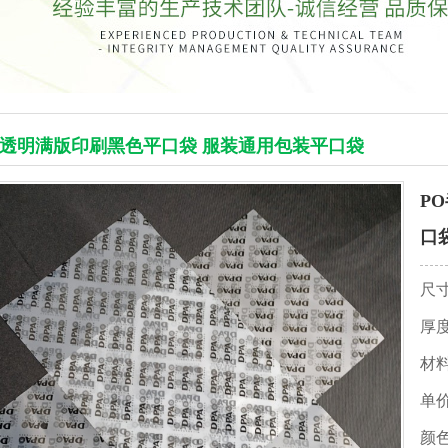
半透明满版印刷黑色平口袋 服装通用包装平口袋
P
口
尺
厚
材
单
颜