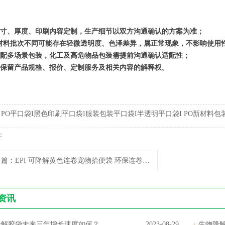
寸、厚度、印刷内容定制，生产细节以双方沟通确认的方案为准；
材料批次不同可能存在轻微透明度、色泽差异，属正常现象，不影响使用
配多场景包装，化工及高危物品包装需提前沟通确认适配性；
保留产品规格、报价、定制服务及相关内容的解释权。
:
PO平口袋I黑色印刷平口袋I服装包装平口袋I半透明平口袋I PO新材料包
：
一篇
：EPI 可降解黄色连卷宠物拾便袋 环保连卷袋 便携降解垃圾袋
资讯
降解胶袋未来三年增长速度如何？
2023-08-29
生物降