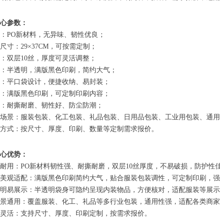
心参数：
材质：PO新材料，无异味、韧性优良；
常规尺寸：29×37CM，可按需定制；
厚度：双层10丝，厚度可灵活调整；
外观：半透明，满版黑色印刷，简约大气；
结构：平口袋设计，便捷收纳、易封装；
印刷：满版黑色印刷，可定制印刷内容；
特性：耐撕耐磨、韧性好、防尘防潮；
适用场景：服装包装、化工包装、礼品包装、日用品包装、工业用包装、通
报价方式：按尺寸、厚度、印刷、数量等定制需求报价。
心优势：
材质耐用：PO新材料韧性强、耐撕耐磨，双层10丝厚度，不易破损，防护性
印刷美观适配：满版黑色印刷简约大气，贴合服装包装调性，可定制印刷，
半透明易展示：半透明袋身可隐约呈现内装物品，方便核对，适配服装等展
多场景通用：覆盖服装、化工、礼品等多行业包装，通用性强，适配各类商
定制灵活：支持尺寸、厚度、印刷定制，按需求报价。