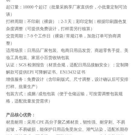
起订量：10000 个起订（批量采购享厂家直供价，小批量定制可洽
谈）
打样周期：不印刷（裸袋）：2-3 天；彩印定制：根据印刷颜色复
杂度调整（可提供免费设计，打样需另行核算）
交货周期：7-9 个工作日（裸袋 / 常规订单，加急订单可协商调
整）
适用场景：日用品厂家包装、电商日用品发货、商超零售手提、美
妆工具包装、家居小百货收纳包装
认证：SGS 检测报告（材质合规，适配日用品接触安全）；定制降
解款可提供EPI 可降解证书、EN13432 证书
增值服务：免费设计（含印刷版式、尺寸调整，设计确认后可安排
打样、批量生产）
包装方式：成捆 / 成包包装（便于仓储运输，可按需调整包装规
格，适配批量发货需求）
产品核心优势：
材质耐用：采用 CPE 高分子聚乙烯材质，韧性强、耐穿刺、不易
起皱，不易破损，能保护日用品免受灰尘、潮气沾染，适配长期存