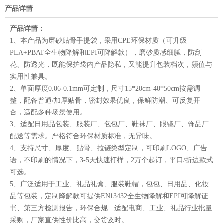
产品详情
产品详情：
1、本产品为磨砂贴骨手提袋，采用CPE环保材质（可升级
PLA+PBAT全生物降解和EPI可降解款），磨砂质感细腻，防刮
花、防透光，既能保护袋内产品隐私，又能提升包装档次，颜值与
实用性兼具。
2、单面厚度0.06-0.1mm可定制，尺寸15*20cm-40*50cm按需调
整，配备普通/加厚贴骨，密封效果优良，保鲜防潮、可反复开
合，适配多种场景使用。
3、适配日用品包装、服装厂、包包厂、鞋袜厂、眼镜厂、饰品厂
配送等需求。严格符合环保材质标准，无异味。
4、支持尺寸、厚度、贴骨、拉链类型定制，可印刷LOGO、广告
语，不印刷的情况下，3-5天快速打样，2万个起订，平口/折边款式
可选。
5、广泛适用于工业、礼品礼盒、服装鞋帽，包包、日用品、化妆
品等包装，定制降解款可提供EN13432全生物降解和EPI可降解证
书、第三方检测报告，环保合规，适配电商、工业、礼品行业批量
采购，厂家直供性价比高，交货及时。