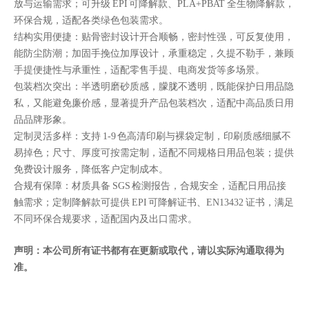
放与运输需求；可升级 EPI 可降解款、PLA+PBAT 全生物降解款，
环保合规，适配各类绿色包装需求。
结构实用便捷：贴骨密封设计开合顺畅，密封性强，可反复使用，
能防尘防潮；加固手挽位加厚设计，承重稳定，久提不勒手，兼顾
手提便捷性与承重性，适配零售手提、电商发货等多场景。
包装档次突出：半透明磨砂质感，朦胧不透明，既能保护日用品隐
私，又能避免廉价感，显著提升产品包装档次，适配中高品质日用
品品牌形象。
定制灵活多样：支持 1-9 色高清印刷与裸袋定制，印刷质感细腻不
易掉色；尺寸、厚度可按需定制，适配不同规格日用品包装；提供
免费设计服务，降低客户定制成本。
合规有保障：材质具备 SGS 检测报告，合规安全，适配日用品接
触需求；定制降解款可提供 EPI 可降解证书、EN13432 证书，满足
不同环保合规要求，适配国内及出口需求。
声明：本公司所有证书都有在更新或取代，请以实际沟通取得为
准。