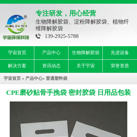
专注研发，用心经营
生物降解胶袋、淀粉降解胶袋、植物纤
维降解胶袋
139-2925-5788
宇宙首页
产品中心
生物降解胶袋
先进设备
解决方案
资讯动态
关于宇宙
荣誉资质
宇宙首页
»
产品中心
»
普通塑料袋
CPE磨砂贴骨手挽袋 密封胶袋 日用品包装