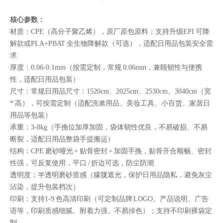
核心参数：
材质：CPE（高分子聚乙烯），原厂原包原料；支持升级EPI 可降
解款或PLA+PBAT 全生物降解款（可选），适配日用品包装安全需
求
厚度：0.06-0.1mm（按需定制，常规 0.06mm，兼顾韧性与便携
性，适配日用品包装）
尺寸：常规日用品尺寸：1520cm、2025cm、2530cm、3040cm（宽
* 高），可按需定制（适配洗漱用品、美妆工具、小百货、家居日
用品等包装）
承重：3-8kg（手挽位加厚加固，袋体韧性优良，不易破损、不易
断裂，适配日用品整袋手提搬运）
结构：CPE 磨砂哑光 + 贴骨密封 + 加固手挽，贴骨开合顺畅、密封
性强，可反复使用，平口 / 折边可选，防尘防潮
透明度：半透明磨砂质感（朦胧遮光，保护日用品隐私，避免灰尘
沾染，提升包装档次）
印刷：支持1-9 色高清印刷（可定制品牌 LOGO、产品说明、广告
语等，印刷质感细腻、附着力强、不易掉色）；支持不印刷裸袋定
制