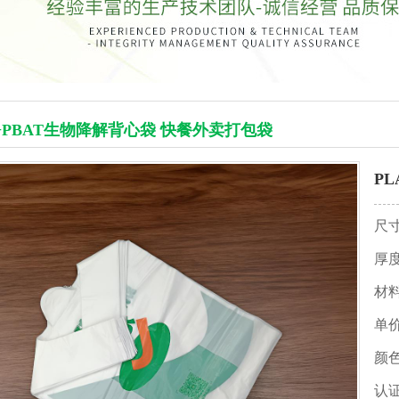
A+PBAT生物降解背心袋 快餐外卖打包袋
P
尺
厚
材
单
颜
认