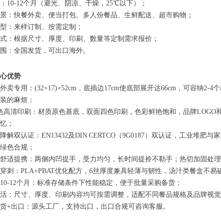
：10-12个月（避光、阴凉、干燥，25℃以下）；
景：快餐外卖、便当打包、多人份餐品、生鲜配送、超市购物；
型：来样订制、按需定制；
式：根据尺寸、厚度、印刷、数量等定制需求报价；
围：全国发货，可出口海外。
心优势
外卖专用：(32+17)×52cm，底插边17cm使底部展开达66cm，可容纳
装的麻烦；
色高清印刷：材质原色基底，双面四色印刷，色彩鲜艳饱和，品牌LOGO
忆；
降解双认证：EN13432及DIN CERTCO（9G0187）双认证，工业
绿色合规；
舒适提携：两侧内凹提手，受力均匀，长时间提拎不勒手；热切加固处理，
穿刺：PLA+PBAT优化配方，6丝厚度兼具轻薄与韧性，汤汁类餐盒不
10-12个月：标准存储条件下性能稳定，便于批量采购备货；
活：尺寸、厚度、印刷内容均可按需调整，适配不同餐品规格及品牌视觉
货+出口：源头工厂，支持出口，出口合规可咨询客服。