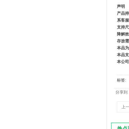
声明
产品持
系客服
支持尺
降解效
PLA+PBAT全生物降解保鲜膜
存放需
本品为
本品支
本公司
标签
分享到
上
EPI可降解平口垃圾袋 医用废物收纳袋
热点