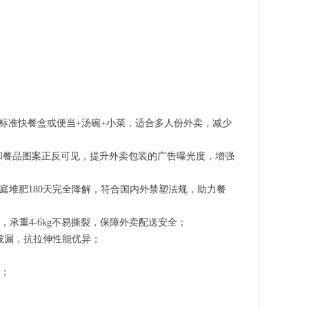
2-4个标准快餐盒或便当+汤碗+小菜，适合多人份外卖，减少
和餐品图案正反可见，提升外卖包装的广告曝光度，增强
堆肥与家庭堆肥180天完全降解，符合国内外禁塑法规，助力餐
承重4-6kg不易撕裂，保障外卖配送安全；
易破漏，抗拉伸性能优异；
；