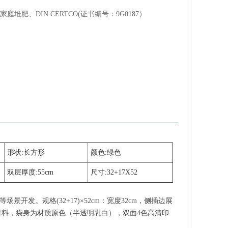
家庭堆肥、DIN CERTCO(证书编号：9G0187）
形状:长方形
颜色:绿色
双层厚度:55cm
尺寸:32+17X52
开发。规格(32+17)×52cm：宽度32cm，侧插边展
物降解材料，袋身为材质原色（半透明乳白），双面4色高清印