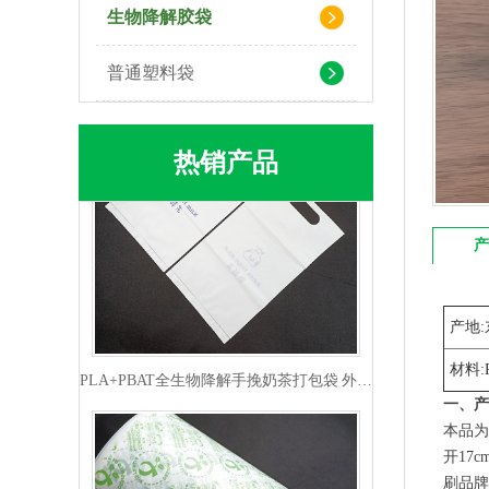
PLA+PBAT全生物降解手挽胶袋 CT袋·影像袋专用
生物降解胶袋
普通塑料袋
热销产品
产
产地:
PLA+PBAT全生物降解手挽奶茶打包袋 外卖打包
材料:
一、产
本品为
开17
刷品牌