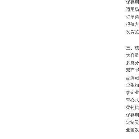
保存期
适用场
订单类
报价方
发货范
三、核
大容量
多袋分
双面4
品牌记
全生物
全生物降解贴骨袋 密封胶袋 服装包装 欧盟标准
饮企业
背心式
柔韧抗
保存期
定制灵
全国发