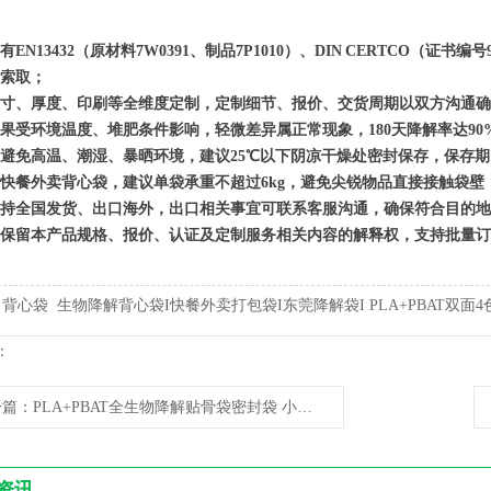
有EN13432（原材料7W0391、制品7P1010）、DIN CERTCO（证
索取；
寸、厚度、印刷等全维度定制，定制细节、报价、交货周期以双方沟通确
果受环境温度、堆肥条件影响，轻微差异属正常现象，180天降解率达90%以
避免高温、潮湿、暴晒环境，建议25℃以下阴凉干燥处密封保存，保存期10
快餐外卖背心袋，建议单袋承重不超过6kg，避免尖锐物品直接接触袋壁
持全国发货、出口海外，出口相关事宜可联系客服沟通，确保符合目的地
保留本产品规格、报价、认证及定制服务相关内容的解释权，支持批量订
:
背心袋
生物降解背心袋I快餐外卖打包袋I东莞降解袋I PLA+PBAT双面4色印刷I E
：
一篇
：PLA+PBAT全生物降解贴骨袋密封袋 小饰品包装专用
资讯