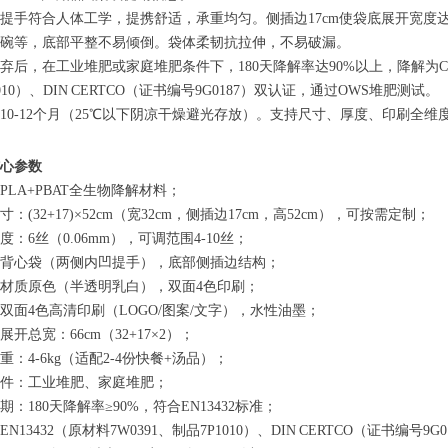
提手符合人体工学，提携舒适，承重均匀。侧插边17cm使袋底展开宽度达66c
碗等，底部平整不易倾倒。袋体柔韧抗拉伸，不易破漏。
弃后，在工业堆肥或家庭堆肥条件下，180天降解率达90%以上，降解为CO₂
1010）、DIN CERTCO（证书编号9G0187）双认证，通过OWS堆肥测试。
10-12个月（25℃以下阴凉干燥避光存放）。支持尺寸、厚度、印刷全
心参数
PLA+PBAT全生物降解材料；
：(32+17)×52cm（宽32cm，侧插边17cm，高52cm），可按需定制；
度：6丝（0.06mm），可调范围4-10丝；
背心袋（两侧内凹提手），底部侧插边结构；
材质原色（半透明乳白），双面4色印刷；
双面4色高清印刷（LOGO/图案/文字），水性油墨；
展开总宽：66cm（32+17×2）；
重：4-6kg（适配2-4份快餐+汤品）；
件：工业堆肥、家庭堆肥；
期：180天降解率≥90%，符合EN13432标准；
N13432（原材料7W0391、制品7P1010）、DIN CERTCO（证书编号9