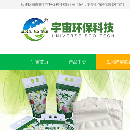
欢迎访问东莞宇宙环保科技有限公司网站，更专业的环保胶袋厂家！
生物降解快递袋 内黑外白三层共挤物流袋
宇宙首页
产品中心
生物降解胶
玉米淀粉可降解筒膜 制袋膜 蓝色单面印刷