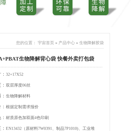
您的位置：
宇宙首页
»
产品中心
»
生物降解胶袋
LA+PBAT生物降解背心袋 快餐外卖打包袋
寸：
32+17X52
度：
双层厚度06丝
料：
生物降解材料
价：
根据定制需求报价
色：
材质原色加双面4色印刷
证：
EN13432（原材料7W0391、制品7P1010)、工业堆