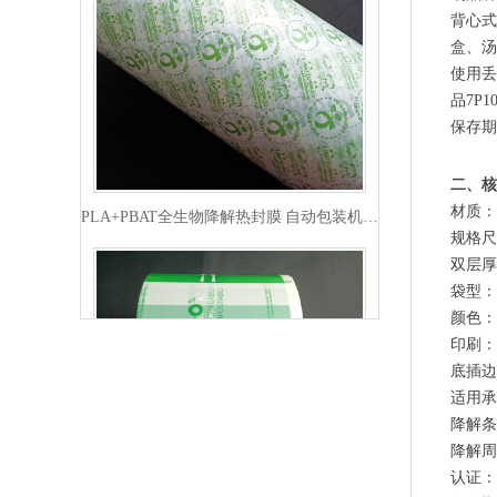
背心式
盒、汤
使用丢
品7P
保存期
PLA+PBAT全生物降解热封膜 自动包装机用卷膜
二、核
材质：
规格尺寸
双层厚
袋型：
颜色：
印刷：
底插边
适用承
降解条
降解周
认证：E
PLA+PBAT全生物降解热封膜 自动包装机用卷膜