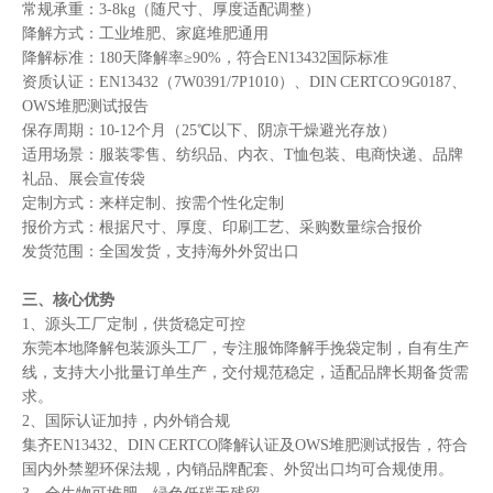
常规承重：3-8kg（随尺寸、厚度适配调整）
降解方式：工业堆肥、家庭堆肥通用
降解标准：180天降解率≥90%，符合EN13432国际标准
资质认证：EN13432（7W0391/7P1010）、DIN CERTCO 9G0187、
OWS堆肥测试报告
保存周期：10-12个月（25℃以下、阴凉干燥避光存放）
适用场景：服装零售、纺织品、内衣、T恤包装、电商快递、品牌
礼品、展会宣传袋
定制方式：来样定制、按需个性化定制
报价方式：根据尺寸、厚度、印刷工艺、采购数量综合报价
发货范围：全国发货，支持海外外贸出口
三、核心优势
1、源头工厂定制，供货稳定可控
东莞本地降解包装源头工厂，专注服饰降解手挽袋定制，自有生产
线，支持大小批量订单生产，交付规范稳定，适配品牌长期备货需
求。
2、国际认证加持，内外销合规
集齐EN13432、DIN CERTCO降解认证及OWS堆肥测试报告，符合
国内外禁塑环保法规，内销品牌配套、外贸出口均可合规使用。