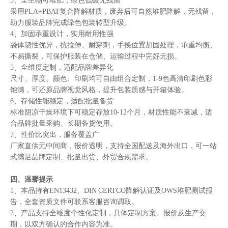
3、全生物可堆肥，绿色低碳无残留
采用PLA+PBAT复合降解材质，废弃后可自然堆肥降解，无残留，
助力服装品牌完成绿色包装转型升级。
4、加固承重设计，实用耐用性强
袋体韧性优异，抗拉伸、耐穿刺，手挽位置加固处理，承重均衡、
不易撕裂，可保护服装在仓储、运输过程中完好无损。
5、全维度定制，适配品牌差异化
尺寸、厚度、颜色、印刷均可自由组合定制，1-9色高清印刷色彩
饱满，可还原品牌视觉风格，提升包装质感与开箱体验。
6、存储性能稳定，适配批量备货
标准阴凉干燥环境下可稳定存放10-12个月，材质性能不衰减，适
合品牌批量采购、长期备货使用。
7、性价比突出，服务覆盖广
厂家直供无中间商，报价透明，支持全国配送及海外出口，可一站
式满足品牌定制、批量出货、外贸合规需求。
四、温馨提示
1、本品持有EN13432、DIN CERTCO降解认证及OWS堆肥测试报
告，全套资质文件可联系客服咨询调取。
2、产品支持全维度个性化定制，具体定制方案、报价及生产交
期，以双方确认的合作内容为准。