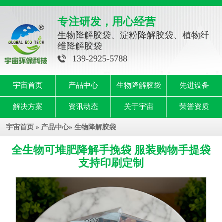
专注研发，用心经营
生物降解胶袋、淀粉降解胶袋、植物纤
维降解胶袋
139-2925-5788
宇宙首页
产品中心
生物降解胶袋
先进设备
解决方案
资讯动态
关于宇宙
荣誉资质
宇宙首页
»
产品中心
»
生物降解胶袋
全生物可堆肥降解手挽袋 服装购物手提袋
支持印刷定制