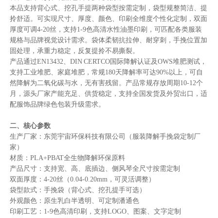
本品支持背心式、挖孔手提两种袋型按需定制，袋型规整简洁、提
拎舒适。可实现尺寸、厚度、颜色、印刷全维度个性化定制，双面
厚度可调4-20丝，支持1-9色高清水性油墨印刷，可匹配各类服装
规格与品牌视觉设计需求。袋体柔韧抗拉伸、耐穿刺，手挽位置加
固处理，承重力稳定，反复提拎不易撕裂。
产品通过EN13432、DIN CERTCO国际降解认证及OWS堆肥测试，
支持工业堆肥、家庭堆肥，常规180天降解率可达90%以上，可自
然降解为二氧化碳与水，无有害残留。产品常规存放周期10-12个
月，源头厂家产能充足、供货稳定，支持全国发货及外贸出口，适
配服饰品牌绿色包装升级需求。
二、核心参数
生产厂家：东莞宇宙环保科技有限公司（服装降解手挽袋定制厂
家）
材质：PLA+PBAT全生物降解环保原料
产品尺寸：支持宽、高、底插边、侧风琴全尺寸按需定制
双面厚度：4-20丝（0.04-0.20mm，可灵活调整）
袋型款式：手挽袋（背心式、挖孔提手可选）
外观颜色：原生乳白半透明、可定制潘通色
印刷工艺：1-9色高清印刷，支持LOGO、图案、文字定制