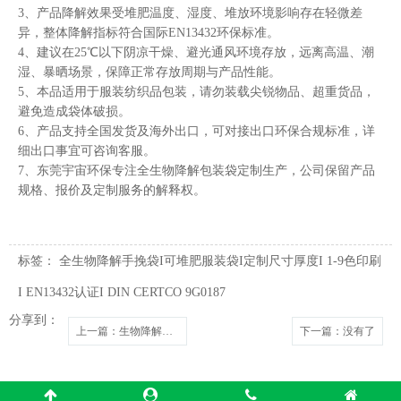
3、产品降解效果受堆肥温度、湿度、堆放环境影响存在轻微差
异，整体降解指标符合国际EN13432环保标准。
4、建议在25℃以下阴凉干燥、避光通风环境存放，远离高温、潮
湿、暴晒场景，保障正常存放周期与产品性能。
5、本品适用于服装纺织品包装，请勿装载尖锐物品、超重货品，
避免造成袋体破损。
6、产品支持全国发货及海外出口，可对接出口环保合规标准，详
细出口事宜可咨询客服。
7、东莞宇宙环保专注全生物降解包装袋定制生产，公司保留产品
规格、报价及定制服务的解释权。
标签：
全生物降解手挽袋I可堆肥服装袋I定制尺寸厚度I 1-9色印刷
I EN13432认证I DIN CERTCO 9G0187
分享到：
上一篇
：生物降解拉链贴骨密封袋 PLA+PBAT 可堆肥服装包装袋
下一篇
：没有了