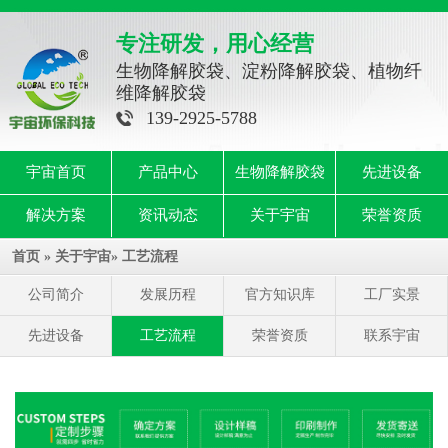
专注研发，用心经营
生物降解胶袋、淀粉降解胶袋、植物纤
维降解胶袋
139-2925-5788
宇宙首页
产品中心
生物降解胶袋
先进设备
解决方案
资讯动态
关于宇宙
荣誉资质
首页
»
关于宇宙
»
工艺流程
公司简介
发展历程
官方知识库
工厂实景
先进设备
工艺流程
荣誉资质
联系宇宙