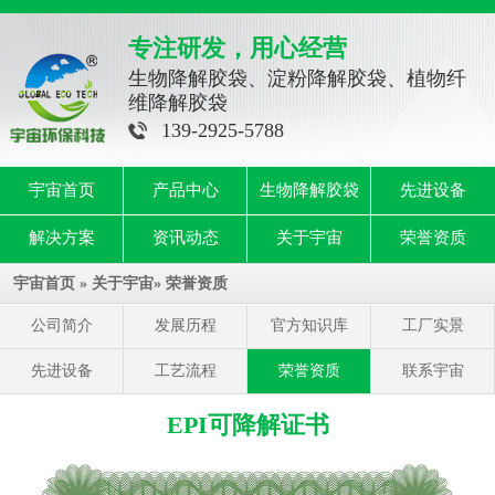
专注研发，用心经营
生物降解胶袋、淀粉降解胶袋、植物纤
维降解胶袋
139-2925-5788
宇宙首页
产品中心
生物降解胶袋
先进设备
解决方案
资讯动态
关于宇宙
荣誉资质
宇宙首页
»
关于宇宙
»
荣誉资质
公司简介
发展历程
官方知识库
工厂实景
先进设备
工艺流程
荣誉资质
联系宇宙
EPI可降解证书