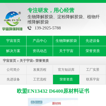
专注研发，用心经营
生物降解胶袋、淀粉降解胶袋、植物纤
维降解胶袋
139-2925-5788
宇宙首页
产品中心
生物降解胶袋
先进设备
解决方案
资讯动态
关于宇宙
荣誉资质
宇宙首页
»
关于宇宙
»
荣誉资质
公司简介
发展历程
官方知识库
工厂实景
先进设备
工艺流程
荣誉资质
联系宇宙
欧盟EN13432 D6400原材料证书