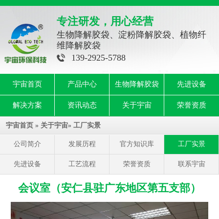
专注研发，用心经营
生物降解胶袋、淀粉降解胶袋、植物纤
维降解胶袋
139-2925-5788
宇宙首页
产品中心
生物降解胶袋
先进设备
解决方案
资讯动态
关于宇宙
荣誉资质
宇宙首页
»
关于宇宙
»
工厂实景
公司简介
发展历程
官方知识库
工厂实景
先进设备
工艺流程
荣誉资质
联系宇宙
会议室（安仁县驻广东地区第五支部）