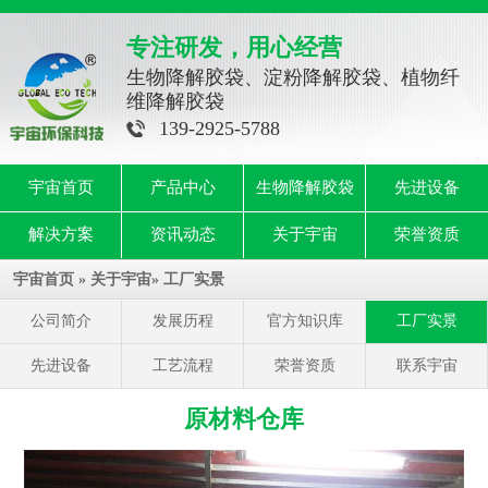
专注研发，用心经营
生物降解胶袋、淀粉降解胶袋、植物纤
维降解胶袋
139-2925-5788
宇宙首页
产品中心
生物降解胶袋
先进设备
解决方案
资讯动态
关于宇宙
荣誉资质
宇宙首页
»
关于宇宙
»
工厂实景
公司简介
发展历程
官方知识库
工厂实景
先进设备
工艺流程
荣誉资质
联系宇宙
原材料仓库