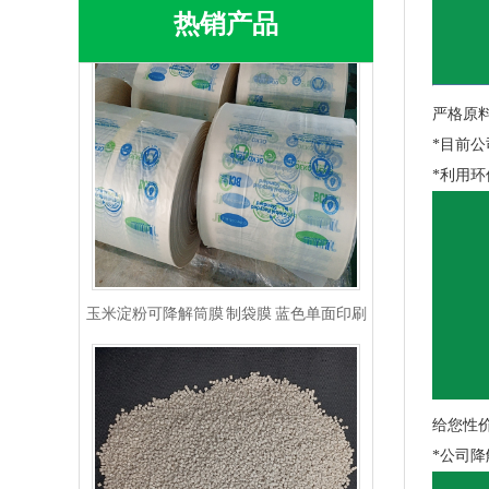
热销产品
严格原
*目前
*利用
玉米淀粉可降解筒膜 制袋膜 蓝色单面印刷
给您性
*公司降