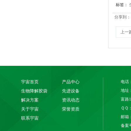
标签：
分享到：
上一
PLA+PBAT全生物降解手挽奶茶打包袋 外卖打包
宇宙首页
产品中心
电话：
地址
生物降解胶袋
先进设备
富路
解决方案
资讯动态
ＱＱ： 
关于宇宙
荣誉资质
邮箱：1
联系宇宙
备案