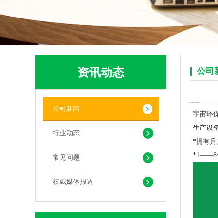
PLA+PBAT生物降解背心袋 快餐外卖打包袋
资讯动态
公司
公司新闻
宇宙环保
生产设
行业动态
*拥有
*1——
常见问题
权威媒体报道
生物降解快递袋 内黑外白三层共挤物流袋