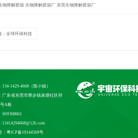
生物降解胶袋
生物降解胶袋厂
东莞生物降解胶袋厂
篇
：全球环保科技
134-1429-4668（陈小姐）
：广东省东莞市寮步镇泉塘社区祥
1号A栋
669368661
3414294668@126.com
号：
粤ICP备19144509号