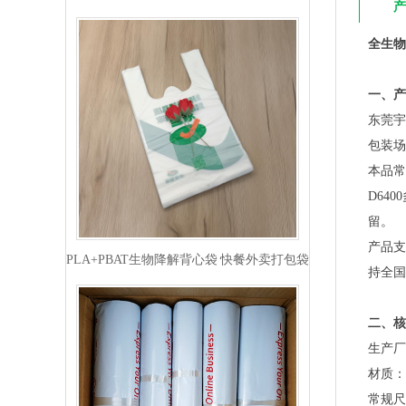
产
全生物
一、产
东莞宇
包装场
本品常
D64
留。
PLA+PBAT生物降解背心袋 快餐外卖打包袋
产品支
持全国
二、核
生产厂
材质：
常规尺