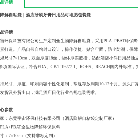
品详情
降解自粘袋｜酒店牙刷牙膏日用品可堆肥包装袋
品详情
宙环保科技有限公司生产定制全生物降解自粘袋，采用PLA+PBAT环
景打造。产品自带自粘封口设计，操作便捷、贴合牢固，防尘防潮，保障
规尺寸7×10cm，双面厚度18丝，袋体厚实挺括，适配酒店小件日用品独立封装需
00多项国际认证，符合FDA、GB/T 19277.1、ROHS、REACH国
持尺寸、厚度、印刷内容个性化定制，常规存放周期10-12个月。源头
发货及外贸出口，满足酒店日化行业合规包装需求。
心参数
家：东莞宇宙环保科技有限公司（酒店降解自粘袋定制厂家）
PLA+PBAT全生物降解环保原料
寸：7×10cm（支持非标定制）