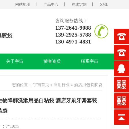
网站地图
丨
产品中心
丨
在线定制
丨
XML
咨询服务热线：
137-2641-9088
139-2925-5788
解胶袋
130-4971-4831
关于宇宙
荣誉资质
联系宇宙
您的位置：
宇宙首页
»
应用行业
»
酒店用包装胶袋
生物降解洗漱用品自粘袋 酒店牙刷牙膏套装
装袋
寸：
7*10cm