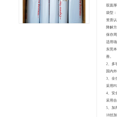
双面厚
袋型：
资质认证
生物降解快递袋 内黑外白三层共挤物流袋
降解方
保存周
适用场
东莞本
善。
2、多
国内
3、全
采用P
4、安
采用合
玉米淀粉可降解筒膜 制袋膜 蓝色单面印刷
5、加
18丝