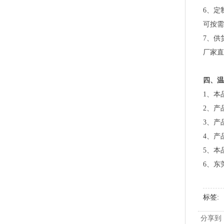
6、定
可按需
7、供
厂家直
四、温
1、本
2、产
PLA+PBAT全生物降解骨条料 贴骨袋/拉链袋封口专用
3、产
4、产
5、本
6、东
标签
分享到