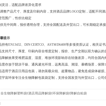
制灵活，适配品牌差异化需求
调整产品尺寸、厚度及印刷内容，支持酒店品牌LOGO定制，适配不同
货范围广，性价比稳定
供无中间商，报价透明合理，支持全国配送及外贸出口，可长期稳定承接
馨提示
品持有EN13432、DIN CERTCO、ASTM D6400等多项资质认证，
品支持尺寸、厚度、印刷内容全维度定制，报价、生产交期以双方确认的
品降解效果受堆肥温度、湿度、堆放环境影响存在轻微差异，均符合国内
品需存放于阴凉干燥、通风避光环境，远离高温、潮湿、暴晒场景，保障10
品适用于酒店日用品包装，请勿装载尖锐、超重物品，避免造成袋体破损
莞宇宙环保专注全生物降解包装袋定制，支持全国发货与外贸出口，公司
:
全生物降解塑料袋I酒店用品降解袋I环保降解袋I降解自粘袋
：