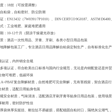
度：18丝（可按需调整）
自粘袋，自粘密封、防尘防潮
：EN13432（7W0391/7P1010）、DIN CERTCO 9G0187、ASTM D6400
式：工业堆肥、家庭堆肥通用
期：10-12个月（阴凉干燥避光存放）
景：酒店一次性用品、牙膏、牙刷、各类小型日用品包装
地降解包装工厂，专注酒店日用品降解自粘袋定制生产，自有标准化生产
项认证，内外销全合规
外多项认证，符合欧美出口标准与国内行业规范，无论是内销配套还是外贸
生物可堆肥，低碳环保
LA+PBAT复合降解材质，自然堆肥可完全降解，无有害残留，契合酒店
全材质，适配日用贴身包装
规安全材质，气味清淡，适配酒店牙刷牙膏等贴身日用品包装，使用场景
厚耐用，密封防护性佳
加厚袋体厚实挺括、耐拉扯不易破损，搭配稳固自粘封口，隔绝灰尘潮气