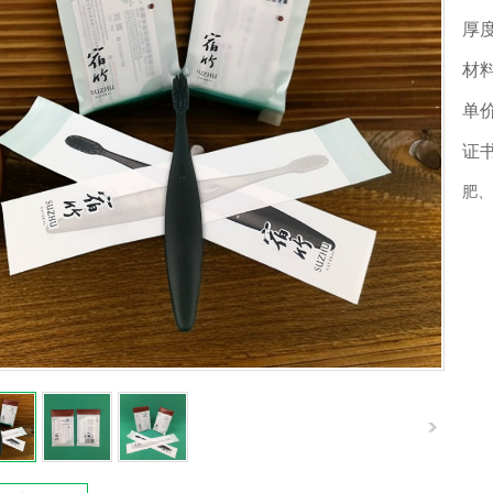
厚
材
单
证
肥、