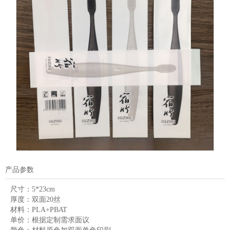
产品参数
尺寸：
5*23cm
厚度：
双面20丝
材料：
PLA+PBAT
单价：
根据定制需求面议