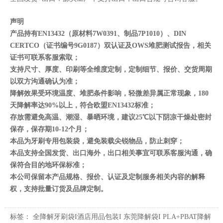
声明
产品持有EN13432（原材料7W0391、制品7P1010）、DIN
CERTCO（证书编号9G0187）双认证及OWS堆肥测试报告，相关
证书可联系客服索取；
支持尺寸、厚度、印刷等全维度定制，定制细节、报价、交货周期
以双方沟通确认为准；
降解效果受环境温度、堆肥条件影响，轻微差异属正常现象，180
天降解率达90%以上，符合欧盟EN13432标准；
存放需避免高温、潮湿、暴晒环境，建议25℃以下阴凉干燥处密封
保存，保存期10-12个月；
本品为牙刷专用包装袋，避免装载尖锐物品，防止刺穿；
本品支持全国发货、出口海外，出口相关事宜可联系客服沟通，确
保符合目的地环保标准；
本公司保留本产品规格、报价、认证及定制服务相关内容的解释
权，支持批量订货及品牌定制。
标签：
全降解牙刷袋I酒店用品包装I 东莞降解袋I PLA+PBAT降解