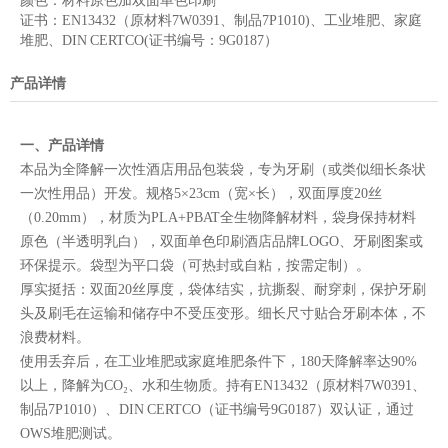
颜色：
材料原色加双面单色印刷
证书：
EN13432（原材料7W0391、制品7P1010)、工业堆肥、家庭
堆肥、DIN CERTCO(证书编号：9G0187）
产品详情
一、产品详情
本品为全降解一次性酒店用品包装袋，专为牙刷（或类似细长条状
一次性用品）开发。规格5×23cm（宽×长），双面厚度20丝
（0.20mm），材质为PLA+PBAT全生物降解材料，袋身保持材料
原色（半透明乳白），双面单色印刷酒店品牌LOGO、牙刷图案或
环保提示。袋型为平口袋（可热封或自粘，按需定制）。
厚实挺括：双面20丝厚度，袋体结实，抗撕裂、耐穿刺，保护牙刷
头及刷毛在运输和储存中不受压变形。细长尺寸贴合牙刷本体，不
浪费材料。
使用丢弃后，在工业堆肥或家庭堆肥条件下，180天降解率达90%
以上，降解为CO₂、水和生物质。持有EN13432（原材料7W0391、
制品7P1010）、DIN CERTCO（证书编号9G0187）双认证，通过
OWS堆肥测试。