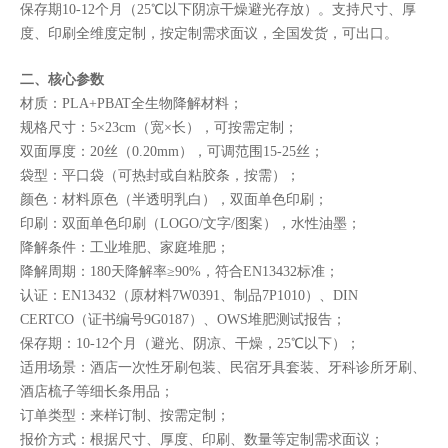
保存期10-12个月（25℃以下阴凉干燥避光存放）。支持尺寸、厚
度、印刷全维度定制，按定制需求面议，全国发货，可出口。
二、核心参数
材质：PLA+PBAT全生物降解材料；
规格尺寸：5×23cm（宽×长），可按需定制；
双面厚度：20丝（0.20mm），可调范围15-25丝；
袋型：平口袋（可热封或自粘胶条，按需）；
颜色：材料原色（半透明乳白），双面单色印刷；
印刷：双面单色印刷（LOGO/文字/图案），水性油墨；
降解条件：工业堆肥、家庭堆肥；
降解周期：180天降解率≥90%，符合EN13432标准；
认证：EN13432（原材料7W0391、制品7P1010）、DIN
CERTCO（证书编号9G0187）、OWS堆肥测试报告；
保存期：10-12个月（避光、阴凉、干燥，25℃以下）；
适用场景：酒店一次性牙刷包装、民宿牙具套装、牙科诊所牙刷、
酒店梳子等细长条用品；
订单类型：来样订制、按需定制；
报价方式：根据尺寸、厚度、印刷、数量等定制需求面议；