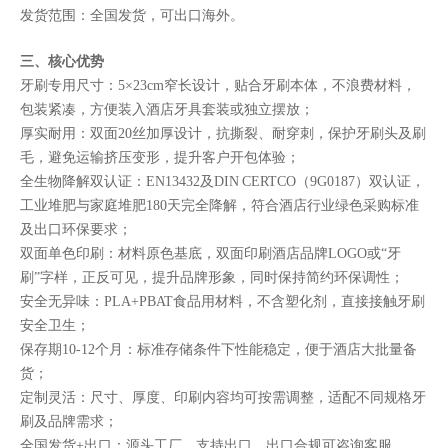
发货范围：全国发货，可出口海外。
三、核心优势
牙刷专用尺寸：5×23cm窄长设计，贴合牙刷本体，不浪费材料，
包装紧凑，方便装入酒店牙具套装或独立摆放；
厚实耐用：双面20丝加厚设计，抗撕裂、耐穿刺，保护牙刷头及刷
毛，避免运输挤压变形，提升客户开包体验；
全生物降解双认证：EN13432及DIN CERTCO（9G0187）双认证，
工业堆肥与家庭堆肥180天完全降解，符合酒店行业绿色采购标准
及出口环保要求；
双面单色印刷：材料原色基底，双面印刷酒店品牌LOGO或“牙
刷”字样，正反可见，提升品牌形象，同时保持简约环保调性；
安全无异味：PLA+PBAT食品用材料，不含塑化剂，直接接触牙刷
安全卫生；
保存期10-12个月：标准存储条件下性能稳定，便于酒店大批量备
货；
定制灵活：尺寸、厚度、印刷内容均可按需调整，适配不同规格牙
刷及品牌需求；
全国发货+出口：源头工厂，支持出口，出口合规可咨询客服。