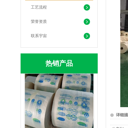
工艺流程
荣誉资质
联系宇宙
生物降解快递袋 内黑外白三层共挤物流袋
热销产品
详细描