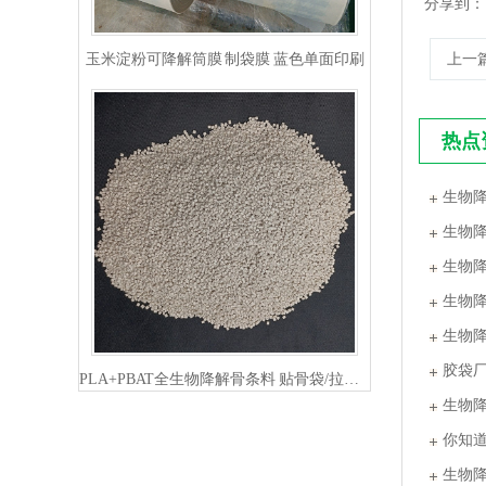
分享到：
玉米淀粉可降解筒膜 制袋膜 蓝色单面印刷
上一
热点
生物
生物
生物
生物
PLA+PBAT全生物降解骨条料 贴骨袋/拉链袋封口专用
生物
胶袋
生物
你知
生物