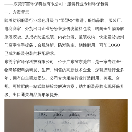
—— 东莞宇宙环保科技有限公司・服装行业专用环保包装
一、方案背景
随着纺织服装行业绿色升级与 “限塑令” 推进，服饰品牌、服装厂、
电商商家、外贸出口企业纷纷替换传统塑料包装，转向全生物降解
服装胶袋。从成衣防尘包装、内衣分装、童装收纳、快递发货袋到
门店零售手提袋，合规降解、防潮防尘、韧性耐用、可印 LOGO，
已成为服装包装的标配需求。
东莞宇宙环保科技有限公司，位于广东省东莞市，是一家专注全生
物降解塑料袋研发、生产、销售的高新技术企业，深耕胶袋行业多
年，拥有自主研发团队。公司专为服装行业打造耐用、美观、合
规、可堆肥的一站式降解胶袋解决方案，助力服装品牌实现环保升
级、出口通关与品牌形象提升。