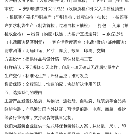
客户确认后下单 → 入录系统登记（订单审核） → 下生产单（生产单
审核） → 安排吹膜或外采半成品（吹膜质检和外采入库质检抽查）
→ 根据客户要求印刷生产（印刷首检，过程自检 + 抽检） → 按照客
户要求制袋生产（制袋首检，过程自检 + 抽检） → 打包 → 入库（抽
检或全检） → 出货（物流 / 快递，大客户直接送货） → 跟踪货物
（电话回访是否到货） → 客户满意度调查（电话 / 微信 / 邮件回访）
需求沟通：明确用途、尺寸、厚度、数量、印刷、交期
方案设计：提供样品与设计稿，确认材质与工艺
打样确认：不印刷3–5 天出样，印刷7-10天确认无误后批量生产
生产交付：标准化生产，严格品控，准时发货
售后保障：全程跟进，快速响应，协助解决使用问题
五、选择我们的理由
主营产品涵盖快递袋、购物袋、连卷袋、自粘袋、服装袋等全品类
降解包装，产品通过国内外认证，可满足服装、电商、商超、餐饮
等多行业需求，支持现货与批量定制。
我们为服装企业提供一站式环保包装解决方案，从材质、尺寸、印