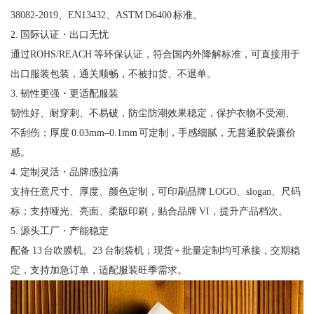
38082-2019、EN13432、ASTM D6400 标准。
2. 国际认证・出口无忧
通过ROHS/REACH 等环保认证，符合国内外降解标准，可直接用于
出口服装包装，通关顺畅，不被扣货、不退单。
3. 韧性更强・更适配服装
韧性好、耐穿刺、不易破，防尘防潮效果稳定，保护衣物不受潮、
不刮伤；厚度 0.03mm–0.1mm 可定制，手感细腻，无普通胶袋廉价
感。
4. 定制灵活・品牌感拉满
支持任意尺寸、厚度、颜色定制，可印刷品牌 LOGO、slogan、尺码
标；支持哑光、亮面、柔版印刷，贴合品牌 VI，提升产品档次。
5. 源头工厂・产能稳定
配备 13 台吹膜机、23 台制袋机；现货 + 批量定制均可承接，交期稳
定，支持加急订单，适配服装旺季需求。