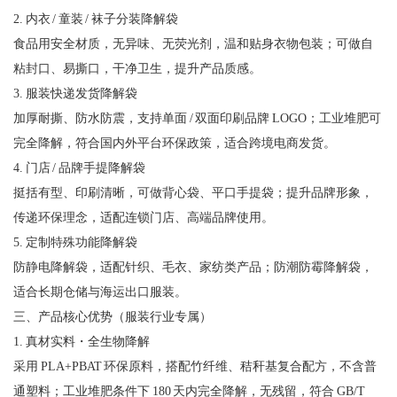
2. 内衣 / 童装 / 袜子分装降解袋
食品用安全材质，无异味、无荧光剂，温和贴身衣物包装；可做自
粘封口、易撕口，干净卫生，提升产品质感。
3. 服装快递发货降解袋
加厚耐撕、防水防震，支持单面 / 双面印刷品牌 LOGO；工业堆肥可
完全降解，符合国内外平台环保政策，适合跨境电商发货。
4. 门店 / 品牌手提降解袋
挺括有型、印刷清晰，可做背心袋、平口手提袋；提升品牌形象，
传递环保理念，适配连锁门店、高端品牌使用。
5. 定制特殊功能降解袋
防静电降解袋，适配针织、毛衣、家纺类产品；防潮防霉降解袋，
适合长期仓储与海运出口服装。
三、产品核心优势（服装行业专属）
1. 真材实料・全生物降解
采用 PLA+PBAT 环保原料，搭配竹纤维、秸秆基复合配方，不含普
通塑料；工业堆肥条件下 180 天内完全降解，无残留，符合 GB/T