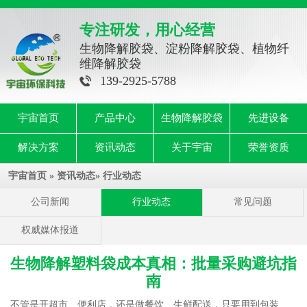
专注研发，用心经营
生物降解胶袋、淀粉降解胶袋、植物纤
维降解胶袋
139-2925-5788
宇宙首页
产品中心
生物降解胶袋
先进设备
解决方案
资讯动态
关于宇宙
荣誉资质
宇宙首页
»
资讯动态
»
行业动态
公司新闻
行业动态
常见问题
权威媒体报道
生物降解塑料袋成本真相：批量采购避坑指
南
不管是开超市、便利店，还是做餐饮、生鲜配送，只要用到包装