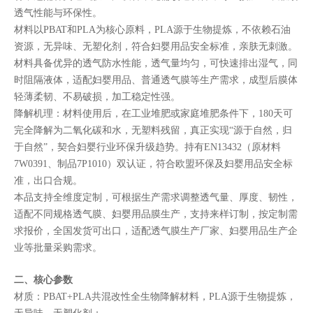
透气性能与环保性。
材料以PBAT和PLA为核心原料，PLA源于生物提炼，不依赖石油
资源，无异味、无塑化剂，符合妇婴用品安全标准，亲肤无刺激。
材料具备优异的透气防水性能，透气量均匀，可快速排出湿气，同
时阻隔液体，适配妇婴用品、普通透气膜等生产需求，成型后膜体
轻薄柔韧、不易破损，加工稳定性强。
降解机理：材料使用后，在工业堆肥或家庭堆肥条件下，180天可
完全降解为二氧化碳和水，无塑料残留，真正实现“源于自然，归
于自然”，契合妇婴行业环保升级趋势。持有EN13432（原材料
7W0391、制品7P1010）双认证，符合欧盟环保及妇婴用品安全标
准，出口合规。
本品支持全维度定制，可根据生产需求调整透气量、厚度、韧性，
适配不同规格透气膜、妇婴用品膜生产，支持来样订制，按定制需
求报价，全国发货可出口，适配透气膜生产厂家、妇婴用品生产企
业等批量采购需求。
二、核心参数
材质：PBAT+PLA共混改性全生物降解材料，PLA源于生物提炼，