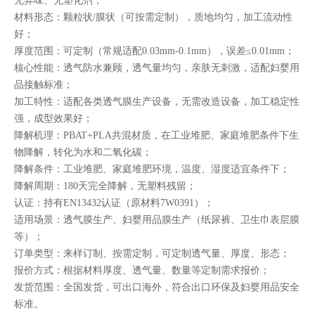
无异味、无塑化剂；
材料形态：颗粒状/膜状（可按需定制），质地均匀，加工流动性
好；
厚度范围：可定制（常规适配0.03mm-0.1mm），误差≤0.01mm；
核心性能：透气防水兼顾，透气量均匀，亲肤无刺激，适配妇婴用
品接触标准；
加工特性：适配各类透气膜生产设备，无需改造设备，加工稳定性
强，成型效果好；
降解机理：PBAT+PLA共混材质，在工业堆肥、家庭堆肥条件下生
物降解，转化为水和二氧化碳；
降解条件：工业堆肥、家庭堆肥环境，温度、湿度适宜条件下；
降解周期：180天完全降解，无塑料残留；
认证：持有EN13432认证（原材料7W0391）；
适用场景：透气膜生产、妇婴用品膜生产（纸尿裤、卫生巾表层膜
等）；
订单类型：来样订制、按需定制，可定制透气量、厚度、形态；
报价方式：根据材料厚度、透气量、数量等定制需求报价；
发货范围：全国发货，可出口海外，符合出口环保及妇婴用品安全
标准。