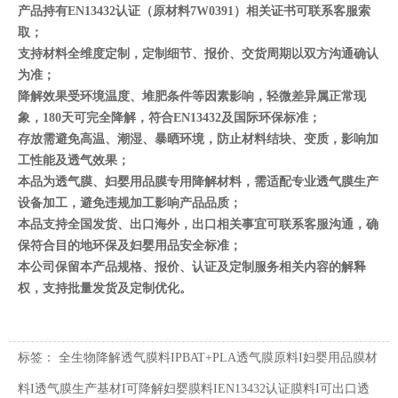
产品持有EN13432认证（原材料7W0391）相关证书可联系客服索
取；
支持材料全维度定制，定制细节、报价、交货周期以双方沟通确认
为准；
降解效果受环境温度、堆肥条件等因素影响，轻微差异属正常现
象，180天可完全降解，符合EN13432及国际环保标准；
存放需避免高温、潮湿、暴晒环境，防止材料结块、变质，影响加
工性能及透气效果；
本品为透气膜、妇婴用品膜专用降解材料，需适配专业透气膜生产
设备加工，避免违规加工影响产品品质；
本品支持全国发货、出口海外，出口相关事宜可联系客服沟通，确
保符合目的地环保及妇婴用品安全标准；
本公司保留本产品规格、报价、认证及定制服务相关内容的解释
权，支持批量发货及定制优化。
标签：
全生物降解透气膜料IPBAT+PLA透气膜原料I妇婴用品膜材
料I透气膜生产基材I可降解妇婴膜料IEN13432认证膜料I可出口透