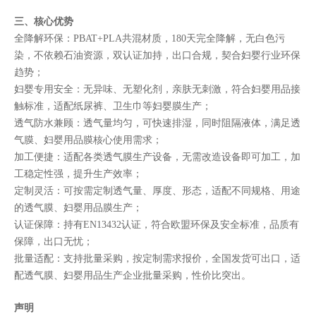
三、核心优势
全降解环保：PBAT+PLA共混材质，180天完全降解，无白色污
染，不依赖石油资源，双认证加持，出口合规，契合妇婴行业环保
趋势；
妇婴专用安全：无异味、无塑化剂，亲肤无刺激，符合妇婴用品接
触标准，适配纸尿裤、卫生巾等妇婴膜生产；
透气防水兼顾：透气量均匀，可快速排湿，同时阻隔液体，满足透
气膜、妇婴用品膜核心使用需求；
加工便捷：适配各类透气膜生产设备，无需改造设备即可加工，加
工稳定性强，提升生产效率；
定制灵活：可按需定制透气量、厚度、形态，适配不同规格、用途
的透气膜、妇婴用品膜生产；
认证保障：持有EN13432认证，符合欧盟环保及安全标准，品质有
保障，出口无忧；
批量适配：支持批量采购，按定制需求报价，全国发货可出口，适
配透气膜、妇婴用品生产企业批量采购，性价比突出。
声明