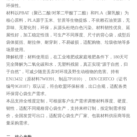
环保性。
材料以PBAT（聚己二酸/对苯二甲酸丁二酯）和PLA（聚乳酸）为
核心原料，PLA源于玉米、甘蔗等生物提炼，不依赖石油资源，无
异味、无塑化剂，环保，从源头杜绝白色污染。材料韧性优良、延
展性好，加工稳定性强，可生产不同厚度、尺寸的背心袋，成型后
袋体挺括、耐拉伸、耐穿刺，不易破损，适配购物、垃圾收纳等多
场景使用。
降解机理：材料使用后，在工业堆肥或家庭堆肥条件下，180天可
完全降解为二氧化碳和水，无塑料残留，真正实现“源于自然，归
于自然”，可减少随意丢弃对环境及野生动植物的危害。持有
EN13432（原材料7W0391、制品7P1010）、DIN CERTCO（证书
编号9G0187）双认证，符合欧盟环保标准，出口合规，适配各类
环保背心袋生产需求。
本品支持全维度定制，可根据客户生产需求调整材料厚度、硬度、
韧性，适配不同规格背心袋生产，支持来样订制，按定制需求报
价，全国发货可出口，适配背心袋生产厂家、包装材料供应商等批
量采购需求。