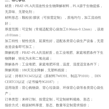
二、核心参数
材质：PBAT+PLA共混改性全生物降解材料，PLA源于生物提炼，
无异味、无塑化剂；
材料形态：颗粒状/膜状（可按需定制），质地均匀，加工流动性
好；
厚度范围：可定制（常规适配背心袋加工0.06mm-0.12mm），误差
≤0.01mm；
加工特性：韧性优良、延展性好，适配各类背心袋生产设备，无需
改造设备即可加工；
降解机理：PBAT+PLA共混材质，在工业堆肥、家庭堆肥条件下生
物降解，转化为水和二氧化碳；
降解条件：工业堆肥、家庭堆肥环境，温度、湿度适宜条件下；
降解周期：180天完全降解，无塑料残留；
认证：持有EN13432认证（原材料7W0391、制品7P1010）、DIN
CERTCO认证（证书编号9G0187）；
适用场景：背心购物袋、背心垃圾袋、环保背心袋等各类背心袋生
产；
订单类型：来样订制、按需定制，可定制材料规格、形态；
报价方式：根据材料厚度、形态、数量等定制需求报价；