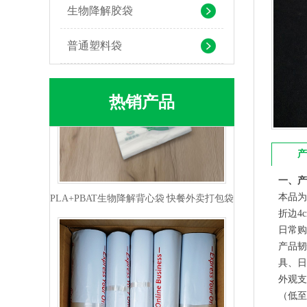
生物降解胶袋
普通塑料袋
热销产品
产
PLA+PBAT生物降解背心袋 快餐外卖打包袋
一、产
本品为
折边4
日常购
产品韧
具、日
外观支
（低至