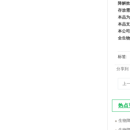
降解效
存放需
本品为
PLA+PBAT全生物降解手挽胶袋 CT袋·影像袋专用
本品支
本公司
全生物
标签
分享到
上
热点
PLA+PBAT全生物降解手挽奶茶打包袋 外卖打包
生物
生物