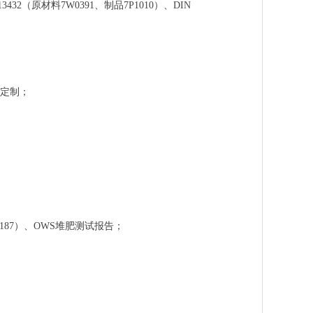
（原材料7W0391、制品7P1010）、DIN
需定制；
G0187）、OWS堆肥测试报告；