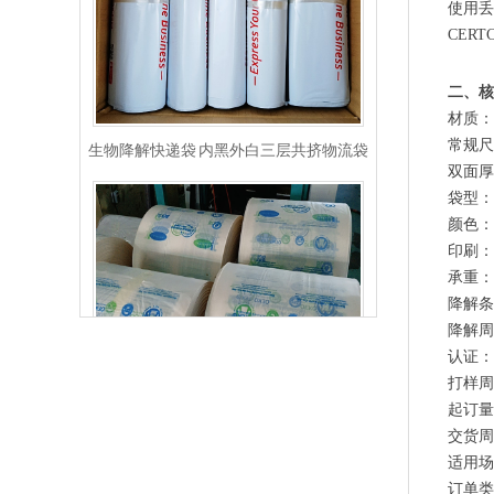
使用丢
CER
二、核
生物降解快递袋 内黑外白三层共挤物流袋
材质：
常规尺
双面厚
袋型：
颜色：
印刷：
承重：
降解条
降解周
认证：E
打样周
起订量
玉米淀粉可降解筒膜 制袋膜 蓝色单面印刷
交货周
适用场
订单类