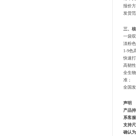
报价方
发货范
三、核
一袋双
淡粉色
1-9
快速打
高韧性
PLA+PBAT全生物降解骨条料 贴骨袋/拉链袋封口专用
全生物
准；
全国发
声明
产品持
系客服
支持尺
确认为