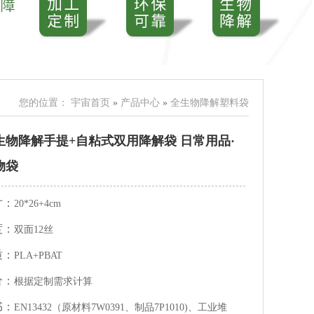
您的位置：
宇宙首页
»
产品中心
»
全生物降解塑料袋
生物降解手提+自粘式双用降解袋 日常用品·
物袋
寸：
20*26+4cm
度：
双面12丝
质：
PLA+PBAT
价：
根据定制需求计算
书：
EN13432（原材料7W0391、制品7P1010)、工业堆