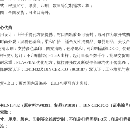
式：根据尺寸、厚度、印刷、数量等定制需求计算；
围：全国发货，可出口海外。
心优势
用设计：上部手提孔方便提携，封口自粘胶条可密封，既可作为敞开式购
时尚外观：淡粉色基底，柔和百搭，适合女性消费品、母婴用品、美妆产
色高清印刷：支持多色套印，图案清晰，色彩饱和，可印制品牌LOGO、促
样+灵活起订：不印刷情况下1-3天出样，起订量低至数千个，批量交货
耐承重：PLA+PBAT优化配方，抗拉伸强度及断裂伸长率均优于传统PE，1
降解双认证：EN13432及DIN CERTCO（9G0187）双认证，工业
货+出口：覆盖国内及海外，出口合规可咨询客服。
有EN13432（原材料7W0391、制品7P1010）、DIN CERTCO（证
索取；
寸、厚度、颜色、印刷等全维度定制，不印刷打样周期1-3天，印刷打
准；