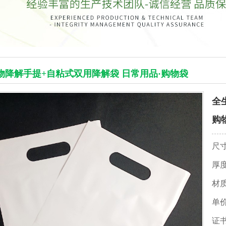
物降解手提+自粘式双用降解袋 日常用品·购物袋
全
购
尺
厚
材
单
证