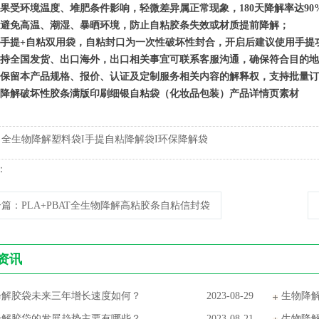
果受环境温度、堆肥条件影响，轻微差异属正常现象，180天降解率达90%以
避免高温、潮湿、暴晒环境，防止自粘胶条失效或材质提前降解；
手提+自粘双用袋，自粘封口为一次性破坏性封合，开启后建议使用手提
持全国发货、出口海外，出口相关事宜可联系客服沟通，确保符合目的地
保留本产品规格、报价、认证及定制服务相关内容的解释权，支持批量订
降解破坏性胶条满版印刷细银自粘袋（化妆品包装）产品详情页素材
:
全生物降解塑料袋I手提自粘降解袋I环保降解袋
：
一篇
：PLA+PBAT全生物降解高粘胶条自粘信封袋
资讯
降解胶袋未来三年增长速度如何？
2023-08-29
生物降
降解胶袋的发展趋势主要有哪些？
2023-08-21
生物降