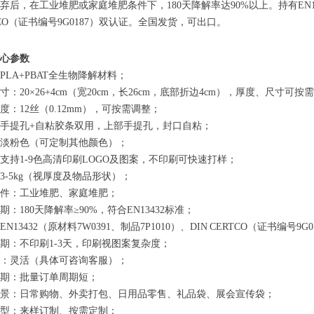
弃后，在工业堆肥或家庭堆肥条件下，180天降解率达90%以上。持有EN13432
TCO（证书编号9G0187）双认证。全国发货，可出口。
心参数
PLA+PBAT全生物降解材料；
寸：20×26+4cm（宽20cm，长26cm，底部折边4cm），厚度、尺寸可按
度：12丝（0.12mm），可按需调整；
手提孔+自粘胶条双用，上部手提孔，封口自粘；
淡粉色（可定制其他颜色）；
支持1-9色高清印刷LOGO及图案，不印刷可快速打样；
3-5kg（视厚度及物品形状）；
件：工业堆肥、家庭堆肥；
期：180天降解率≥90%，符合EN13432标准；
N13432（原材料7W0391、制品7P1010）、DIN CERTCO（证书编号9
期：不印刷1-3天，印刷视图案复杂度；
：灵活（具体可咨询客服）；
期：批量订单周期短；
景：日常购物、外卖打包、日用品零售、礼品袋、展会宣传袋；
型：来样订制、按需定制；