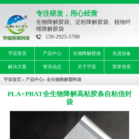
专注研发，用心经营
生物降解胶袋、淀粉降解胶袋、植物纤
维降解胶袋
139-2925-5788
宇宙首页
产品中心
生物降解胶袋
先进设备
解决方案
资讯动态
关于宇宙
荣誉资质
宇宙首页
»
产品中心
»
全生物降解塑料袋
PLA+PBAT全生物降解高粘胶条自粘信封
袋