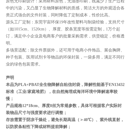
原色无印刷设计：采用材料原色，无油墨印刷，既减少了生产过程
中的污染，又凸显了生物降解材料的质感，简洁大方的外观适合各
类正式场合的文件封装，同时降低了定制成本，性价比高。
源头工厂定制：东莞宇宙环保19年改性塑料与制袋经验，支持尺寸
（如1015cm、1520cm）、厚度、胶条宽度等按需定制，1万个起
订，满足中小企业及电商客户的批量采购需求，供货稳定，价格透
明。
多场景适配：除文件票据外，还可用于电商小件饰品、展会胸牌、
种子包装、医用试剂卡等物品的环保封装，一袋多用，满足不同行
业的绿色包装需求。
声明
本品为PLA+PBAT全生物降解自粘信封袋，降解性能基于EN13432
标准（工业/家庭堆肥），在自然掩埋或海洋环境中降解速率较
慢；
产品规格12*18cm、厚度8丝为常规参数，具体可根据客户实际封
装物品尺寸与强度要求进行调整；
存放需置于阴凉干燥处，避免长期高温（＞40℃）、紫外线直射，
以防胶条粘性下降或材料提前降解；