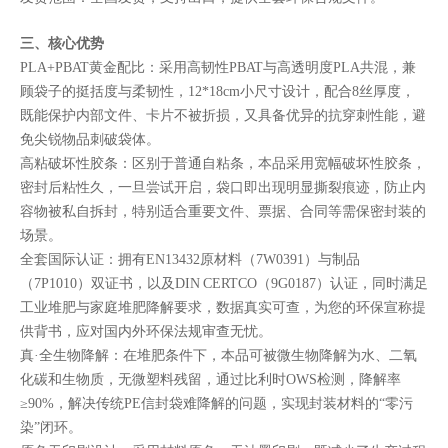
三、核心优势
PLA+PBAT黄金配比：采用高韧性PBAT与高透明度PLA共混，兼
顾袋子的挺括度与柔韧性，12*18cm小尺寸设计，配合8丝厚度，
既能保护内部文件、卡片不被折损，又具备优异的抗穿刺性能，避
免尖锐物品刺破袋体。
高粘破坏性胶条：区别于普通自粘条，本品采用宽幅破坏性胶条，
密封后粘性久，一旦尝试开启，袋口即出现明显撕裂痕迹，防止内
容物被私自拆封，特别适合重要文件、票据、合同等需保密封装的
场景。
全套国际认证：拥有EN13432原材料（7W0391）与制品
（7P1010）双证书，以及DIN CERTCO（9G0187）认证，同时满足
工业堆肥与家庭堆肥降解要求，数据真实可查，为您的环保宣称提
供背书，应对国内外环保法规审查无忧。
真·全生物降解：在堆肥条件下，本品可被微生物降解为水、二氧
化碳和生物质，无微塑料残留，通过比利时OWS检测，降解率
≥90%，解决传统PE信封袋难降解的问题，实现封装材料的“零污
染”闭环。