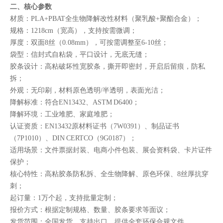
二、核心参数
材质：PLA+PBAT全生物降解改性材料（聚乳酸+聚酯合金）；
规格：1218cm（宽高），支持按需微调；
厚度：双面8丝（0.08mm），可按需调整至6-10丝；
袋型：信封式自粘袋，平口设计，无底无缝；
胶条设计：高粘破坏性宽胶条，撕开即密封，开启后留痕，防私
拆；
外观：无印刷，材料原色透明/半透明，表面光洁；
降解标准：符合EN13432、ASTM D6400；
降解环境：工业堆肥、家庭堆肥；
认证资质：EN13432原材料证书（7W0391）、制品证书
（7P1010）、DIN CERTCO（9G0187）；
适用场景：文件票据封装、电商小件包装、展会资料袋、卡片证件
保护；
核心特性：高粘胶条防私拆、全生物降解、原色环保、8丝厚抗穿
刺；
起订量：1万个起，支持批量定制；
报价方式：根据定制规格、数量、胶条要求等面议；
发货范围：全国发货，支持出口，提供全套环保合规文件。