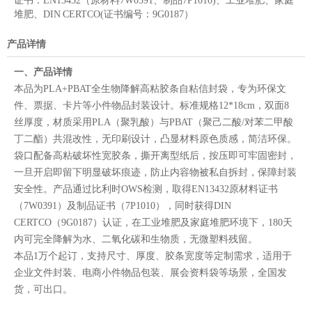
证书：
EN13432（原材料7W0391、制品7P1010)、工业堆肥、家庭
堆肥、DIN CERTCO(证书编号：9G0187）
产品详情
一、产品详情
本品为PLA+PBAT全生物降解高粘胶条自粘信封袋，专为环保文
件、票据、卡片等小件物品封装设计。标准规格12*18cm，双面8
丝厚度，材质采用PLA（聚乳酸）与PBAT（聚己二酸/对苯二甲酸
丁二酯）共混改性，无印刷设计，凸显材料原色质感，简洁环保。
袋口配备高粘破坏性宽胶条，撕开离型纸后，按压即可牢固密封，
一旦开启即留下明显破坏痕迹，防止内容物被私自拆封，保障封装
安全性。产品通过比利时OWS检测，取得EN13432原材料证书
（7W0391）及制品证书（7P1010），同时获得DIN
CERTCO（9G0187）认证，在工业堆肥及家庭堆肥环境下，180天
内可完全降解为水、二氧化碳和生物质，无微塑料残留。
本品1万个起订，支持尺寸、厚度、胶条宽度等定制需求，适用于
企业文件封装、电商小件物品包装、展会资料袋等场景，全国发
货，可出口。