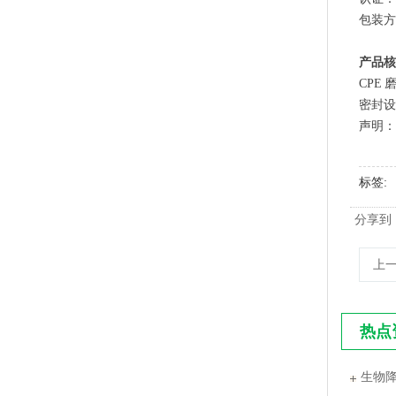
包装方
PLA+PBAT全生物降解手挽胶袋 CT袋·影像袋专用
产品核
CPE
密封设
声明：
标签
分享到
上
PLA+PBAT全生物降解手挽奶茶打包袋 外卖打包
热点
生物