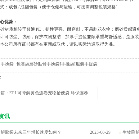
式：成包 / 成捆包装（便于仓储与运输，可按需调整包装规格）
心优势：
 磨砂材质相较于普通 PE，韧性更强、耐穿刺，不易刮花衣物；磨砂质感
计可防尘、防潮，保护衣物整洁；加厚手提位兼顾承重与舒适感，是服装
本公司所有证书都有在更新或取代，请以实际沟通取得为准。
:
手挽袋
包装袋磨砂贴骨手挽袋I手挽袋I服装手提袋
：
一篇
：EPI 可降解黄色连卷宠物拾便袋 环保连卷袋 便携降解垃圾袋
资讯
降解胶袋未来三年增长速度如何？
2023-08-29
生物降