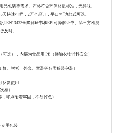
、日用品包装等需求。严格符合环保材质标准，无异味。
-5天快速打样，2万个起订，平口/折边款式可选。
N13432全降解证书和EPI可降解证书、第三方检测
货及时。
解款（可选），内层为食品用 PE（接触衣物辅料安全）
适配 T 恤、衬衫、外套、童装等各类服装包装）
，可反复使用
次感）
语等，印刷附着牢固，不易掉色）
装专用包装