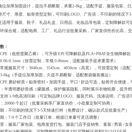
挽位加厚加固设计，提拉不易断裂，承重2-8kg，适配手提、服装包装
持尺寸、厚度、贴骨类型定制，可印刷LOGO、广告语，不印刷的情况下3
泛适用于服装、鞋子、礼品礼盒、日用品、化妆品等包装，定制降解款可提供E
环保合规，适配电商、工厂、礼品行业批量采购，厂家直供性价比高，交
数：
CPE（低密度聚乙烯），可升级 EPI 可降解款及PLA+PBAT全生物降
0.06-0.1mm（按需定制，常规 0.06mm，适配服装手提承重需求）
常规服装尺寸：3040cm、3545cm、4050cm（高宽），可按需定制（
3-8kg（手提位加厚加固，久提不易断裂，适配整袋服装搬运）
CPE 磨砂材质 + 贴骨密封 + 加固手提，平口 / 折边可选，贴骨开合便捷
：半透明磨砂质感（朦胧感，保护服装隐私，同时展示衣物轮廓，提升档
支持 1-9色高清印刷（可定制品牌 LOGO、服装尺码、洗涤说明、广告
：20000 个起订（批量采购享厂家直供价，小批量定制可协商）
期：不印刷的情况下3-5天快速打样（免费设计，确认款式后批量生产）
期：7-9 个工作日（批量订单，根据订单量可灵活调整）
景：服装厂家包装、电商发货打包、服装门店手提销售、童装 / 男装 / 女
材质SGS检测报告，定制降解款可提供 EPI 可降解证书和EN13432证书