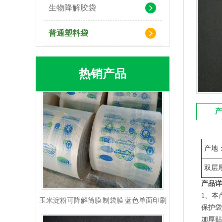
生物降解胶袋
普通塑料袋
生物降解快递袋 内黑外白三层共挤物流袋
热销产品
产
产地
双层
玉米淀粉可降解筒膜 制袋膜 蓝色单面印刷
产品详
1、本
保护袋
加厚贴