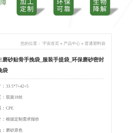
您的位置：
宇宙首页
»
产品中心
»
普通塑料袋
PE磨砂贴骨手挽袋_服装手提袋_环保磨砂密封
挽袋
寸：
33.5*7+42+5
度：
双面18丝
料：
CPE
价：
根据定制需求报价
色：
磨砂原色