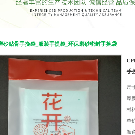
E磨砂贴骨手挽袋_服装手提袋_环保磨砂密封手挽袋
C
手
尺
厚
材
单
颜