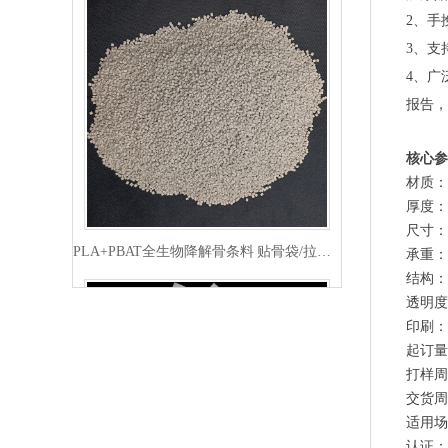
2、手
3、支
4、广
报告，
核心参
材质：
厚度：
PLA+PBAT全生物降解骨条料 贴骨袋/拉链袋封口专用
尺寸：
承重：
结构：
透明度
印刷：
起订量
打样周
交货周
适用场
认证：