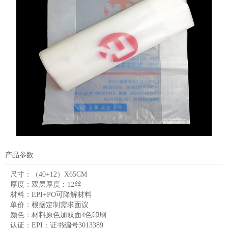
产品参数
尺寸：
（40+12）X65CM
厚度：
双层厚度：12丝
材料：
EPI+PO可降解材料
单价：
根据定制需求面议
颜色：
材料原色加双面4色印刷
认证：
EPI：证书编号3013389