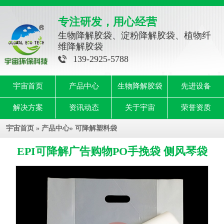
专注研发，用心经营
生物降解胶袋、淀粉降解胶袋、植物纤
维降解胶袋
139-2925-5788
宇宙首页
产品中心
生物降解胶袋
先进设备
解决方案
资讯动态
关于宇宙
荣誉资质
宇宙首页
»
产品中心
»
可降解塑料袋
EPI可降解广告购物PO手挽袋 侧风琴袋