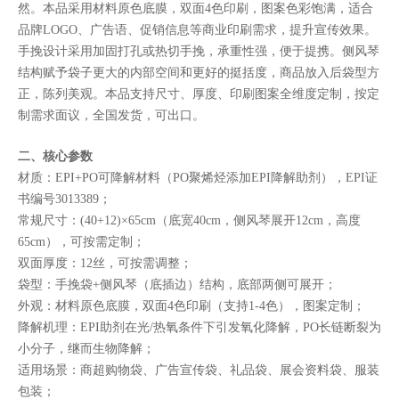
然。本品采用材料原色底膜，双面4色印刷，图案色彩饱满，适合
品牌LOGO、广告语、促销信息等商业印刷需求，提升宣传效果。
手挽设计采用加固打孔或热切手挽，承重性强，便于提携。侧风琴
结构赋予袋子更大的内部空间和更好的挺括度，商品放入后袋型方
正，陈列美观。本品支持尺寸、厚度、印刷图案全维度定制，按定
制需求面议，全国发货，可出口。
二、核心参数
材质：EPI+PO可降解材料（PO聚烯烃添加EPI降解助剂），EPI证
书编号3013389；
常规尺寸：(40+12)×65cm（底宽40cm，侧风琴展开12cm，高度
65cm），可按需定制；
双面厚度：12丝，可按需调整；
袋型：手挽袋+侧风琴（底插边）结构，底部两侧可展开；
外观：材料原色底膜，双面4色印刷（支持1-4色），图案定制；
降解机理：EPI助剂在光/热氧条件下引发氧化降解，PO长链断裂为
小分子，继而生物降解；
适用场景：商超购物袋、广告宣传袋、礼品袋、展会资料袋、服装
包装；