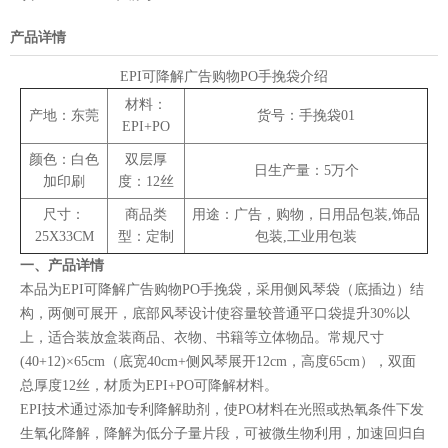
产品详情
EPI可降解广告购物PO手挽袋介绍
材料：
产地：东莞
货号：手挽袋01
EPI+PO
颜色：白色
双层厚
日生产量：5万个
加印刷
度：12丝
尺寸：
商品类
用途：广告，购物，日用品包装,饰品
25X33CM
型：定制
包装,工业用包装
一、产品详情
本品为EPI可降解广告购物PO手挽袋，采用侧风琴袋（底插边）结
构，两侧可展开，底部风琴设计使容量较普通平口袋提升30%以
上，适合装放盒装商品、衣物、书籍等立体物品。常规尺寸
(40+12)×65cm（底宽40cm+侧风琴展开12cm，高度65cm），双面
总厚度12丝，材质为EPI+PO可降解材料。
EPI技术通过添加专利降解助剂，使PO材料在光照或热氧条件下发
生氧化降解，降解为低分子量片段，可被微生物利用，加速回归自