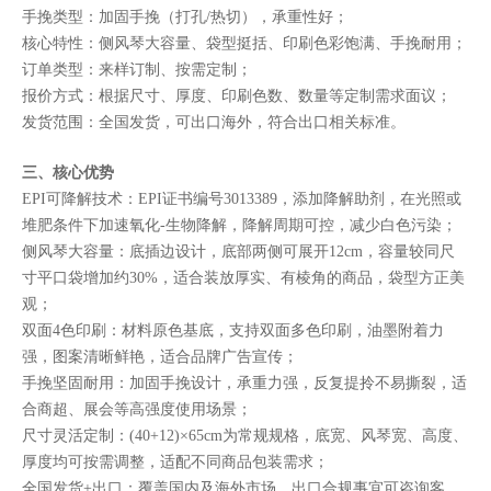
手挽类型：加固手挽（打孔/热切），承重性好；
核心特性：侧风琴大容量、袋型挺括、印刷色彩饱满、手挽耐用；
订单类型：来样订制、按需定制；
报价方式：根据尺寸、厚度、印刷色数、数量等定制需求面议；
发货范围：全国发货，可出口海外，符合出口相关标准。
三、核心优势
EPI可降解技术：EPI证书编号3013389，添加降解助剂，在光照或
堆肥条件下加速氧化-生物降解，降解周期可控，减少白色污染；
侧风琴大容量：底插边设计，底部两侧可展开12cm，容量较同尺
寸平口袋增加约30%，适合装放厚实、有棱角的商品，袋型方正美
观；
双面4色印刷：材料原色基底，支持双面多色印刷，油墨附着力
强，图案清晰鲜艳，适合品牌广告宣传；
手挽坚固耐用：加固手挽设计，承重力强，反复提拎不易撕裂，适
合商超、展会等高强度使用场景；
尺寸灵活定制：(40+12)×65cm为常规规格，底宽、风琴宽、高度、
厚度均可按需调整，适配不同商品包装需求；
全国发货+出口：覆盖国内及海外市场，出口合规事宜可咨询客