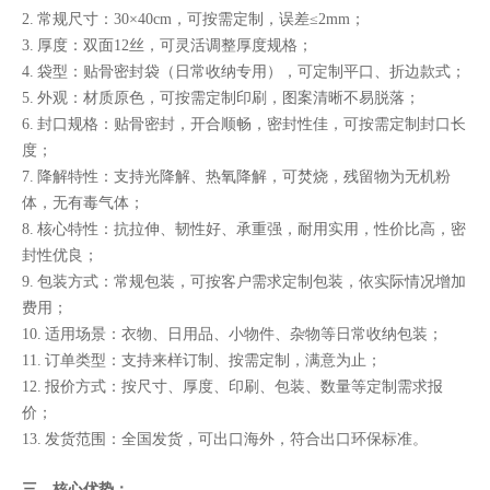
2. 常规尺寸：30×40cm，可按需定制，误差≤2mm；
3. 厚度：双面12丝，可灵活调整厚度规格；
4. 袋型：贴骨密封袋（日常收纳专用），可定制平口、折边款式；
5. 外观：材质原色，可按需定制印刷，图案清晰不易脱落；
6. 封口规格：贴骨密封，开合顺畅，密封性佳，可按需定制封口长
度；
7. 降解特性：支持光降解、热氧降解，可焚烧，残留物为无机粉
体，无有毒气体；
8. 核心特性：抗拉伸、韧性好、承重强，耐用实用，性价比高，密
封性优良；
9. 包装方式：常规包装，可按客户需求定制包装，依实际情况增加
费用；
10. 适用场景：衣物、日用品、小物件、杂物等日常收纳包装；
11. 订单类型：支持来样订制、按需定制，满意为止；
12. 报价方式：按尺寸、厚度、印刷、包装、数量等定制需求报
价；
13. 发货范围：全国发货，可出口海外，符合出口环保标准。
三、核心优势：