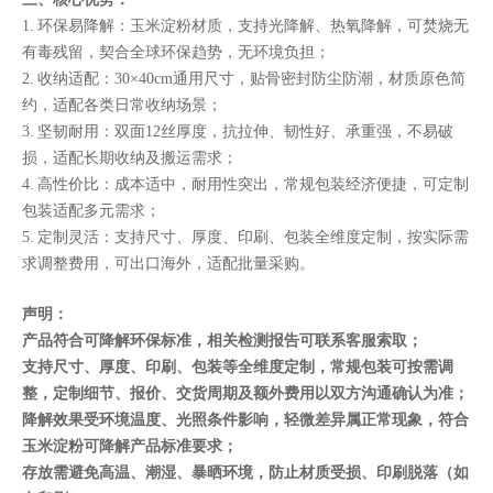
1. 环保易降解：玉米淀粉材质，支持光降解、热氧降解，可焚烧无
有毒残留，契合全球环保趋势，无环境负担；
2. 收纳适配：30×40cm通用尺寸，贴骨密封防尘防潮，材质原色简
约，适配各类日常收纳场景；
3. 坚韧耐用：双面12丝厚度，抗拉伸、韧性好、承重强，不易破
损，适配长期收纳及搬运需求；
4. 高性价比：成本适中，耐用性突出，常规包装经济便捷，可定制
包装适配多元需求；
5. 定制灵活：支持尺寸、厚度、印刷、包装全维度定制，按实际需
求调整费用，可出口海外，适配批量采购。
声明：
产品符合可降解环保标准，相关检测报告可联系客服索取；
支持尺寸、厚度、印刷、包装等全维度定制，常规包装可按需调
整，定制细节、报价、交货周期及额外费用以双方沟通确认为准；
降解效果受环境温度、光照条件影响，轻微差异属正常现象，符合
玉米淀粉可降解产品标准要求；
存放需避免高温、潮湿、暴晒环境，防止材质受损、印刷脱落（如