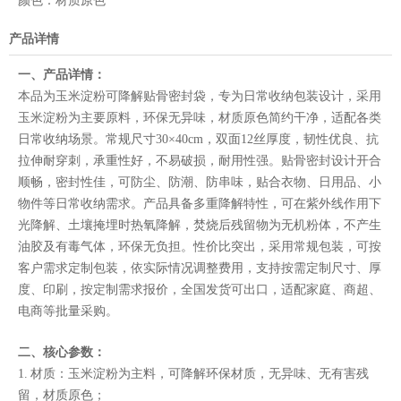
颜色：
材质原色
产品详情
一、产品详情：
本品为玉米淀粉可降解贴骨密封袋，专为日常收纳包装设计，采用
玉米淀粉为主要原料，环保无异味，材质原色简约干净，适配各类
日常收纳场景。常规尺寸30×40cm，双面12丝厚度，韧性优良、抗
拉伸耐穿刺，承重性好，不易破损，耐用性强。贴骨密封设计开合
顺畅，密封性佳，可防尘、防潮、防串味，贴合衣物、日用品、小
物件等日常收纳需求。产品具备多重降解特性，可在紫外线作用下
光降解、土壤掩埋时热氧降解，焚烧后残留物为无机粉体，不产生
油胶及有毒气体，环保无负担。性价比突出，采用常规包装，可按
客户需求定制包装，依实际情况调整费用，支持按需定制尺寸、厚
度、印刷，按定制需求报价，全国发货可出口，适配家庭、商超、
电商等批量采购。
二、核心参数：
1. 材质：玉米淀粉为主料，可降解环保材质，无异味、无有害残
留，材质原色；