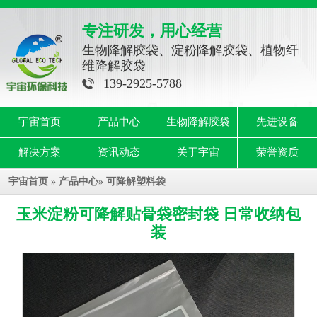
专注研发，用心经营
生物降解胶袋、淀粉降解胶袋、植物纤
维降解胶袋
139-2925-5788
宇宙首页
产品中心
生物降解胶袋
先进设备
解决方案
资讯动态
关于宇宙
荣誉资质
宇宙首页
»
产品中心
»
可降解塑料袋
玉米淀粉可降解贴骨袋密封袋 日常收纳包
装