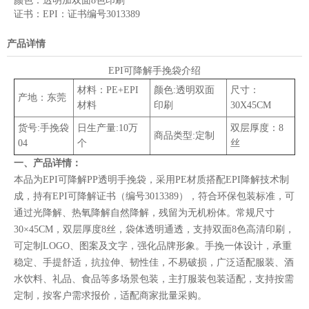
颜色：
透明加双面8色印刷
证书：
EPI：证书编号3013389
产品详情
EPI可降解手挽袋介绍
材料：PE+EPI
颜色:透明双面
尺寸：
产地：东莞
材料
印刷
30X45CM
货号:手挽袋
日生产量:10万
双层厚度：8
商品类型:定制
04
个
丝
一、产品详情：
本品为EPI可降解PP透明手挽袋，采用PE材质搭配EPI降解技术制
成，持有EPI可降解证书（编号3013389），符合环保包装标准，可
通过光降解、热氧降解自然降解，残留为无机粉体。常规尺寸
30×45CM，双层厚度8丝，袋体透明通透，支持双面8色高清印刷，
可定制LOGO、图案及文字，强化品牌形象。手挽一体设计，承重
稳定、手提舒适，抗拉伸、韧性佳，不易破损，广泛适配服装、酒
水饮料、礼品、食品等多场景包装，主打服装包装适配，支持按需
定制，按客户需求报价，适配商家批量采购。