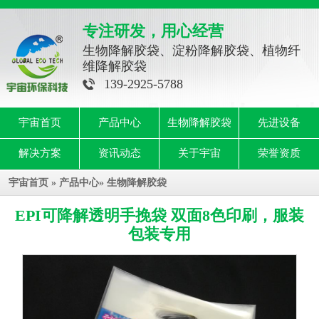
专注研发，用心经营
生物降解胶袋、淀粉降解胶袋、植物纤
维降解胶袋
139-2925-5788
宇宙首页
产品中心
生物降解胶袋
先进设备
解决方案
资讯动态
关于宇宙
荣誉资质
宇宙首页
»
产品中心
»
生物降解胶袋
EPI可降解透明手挽袋 双面8色印刷，服装
包装专用