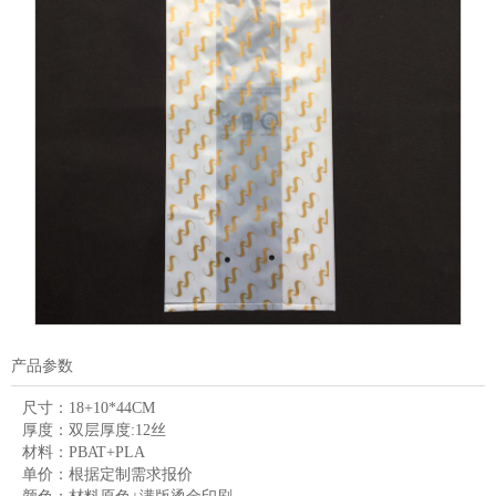
产品参数
尺寸：
18+10*44CM
厚度：
双层厚度:12丝
材料：
PBAT+PLA
单价：
根据定制需求报价