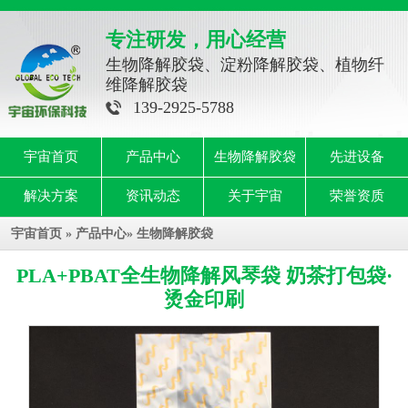
专注研发，用心经营
生物降解胶袋、淀粉降解胶袋、植物纤
维降解胶袋
139-2925-5788
宇宙首页
产品中心
生物降解胶袋
先进设备
解决方案
资讯动态
关于宇宙
荣誉资质
宇宙首页
»
产品中心
»
生物降解胶袋
PLA+PBAT全生物降解风琴袋 奶茶打包袋·
烫金印刷