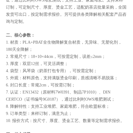
证，通过比利时OWS堆肥测试，支持工业、家庭堆肥。支持来样
订制，可定制尺寸、厚度、烫金工艺，适配奶茶店批量采购，全国
发货可出口，按定制需求报价。另可提供各类降解相关配套产品咨
询与定制。
二、核心参数：
1. 材质：PLA+PBAT全生物降解复合材质，无异味、无塑化剂，
180天全降解；
2. 常规尺寸：18+10×44cm，可按需定制，误差≤2mm；
3. 厚度：双层12丝，可灵活调整；
4. 袋型：风琴袋（奶茶打包专用），可按需定制；
5. 外观：材料原色，支持满版烫金印刷，质感清晰不易脱落；
6. 封口长度：常规2cm，可按需订制；
7. 认证：EN13432（原材料7W0391、制品7P1010）、DIN
CERTCO（证书编号9G0187），通过比利时OWS堆肥测试；
8. 降解特性：支持工业堆肥、家庭堆肥，符合欧盟标准；
9. 订单类型：来样订制，满意为止；
10. 报价方式：按尺寸、厚度、烫金工艺、数量等定制需求报价。