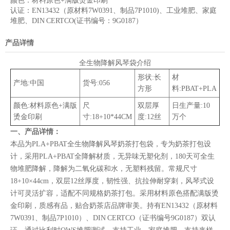
颜色：
材料原色+满版烫金印刷
认证：
EN13432（原材料7W0391、制品7P1010)、工业堆肥、家庭
堆肥、DIN CERTCO(证书编号：9G0187）
产品详情
全生物降解风琴袋介绍
形状:长
材
产地:中国
货号:056
方形
料:PBAT+PLA
颜色:材料原色+满版
尺
双层厚
日生产量:10
烫金印刷
寸:18+10*44CM
度:12丝
万个
一、产品详情：
本品为PLA+PBAT全生物降解风琴奶茶打包袋，专为奶茶打包设
计，采用PLA+PBAT全降解材质，无异味无塑化剂，180天可全生
物堆肥降解，降解为二氧化碳和水，无塑料残留。常规尺寸
18+10×44cm，双层12丝厚度，韧性强、抗拉伸耐穿刺，风琴式设
计可灵活扩容，适配不同规格奶茶打包。采用材料原色搭配满版烫
金印刷，质感有品，贴合奶茶店品牌审美。持有EN13432（原材料
7W0391、制品7P1010）、DIN CERTCO（证书编号9G0187）双认