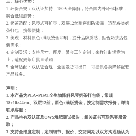
三、核心优势：
1. 环保合规：双认证加持，180天全降解，符合国内外环保标准，
契合低碳趋势；
2. 奶茶适配：风琴式可扩容，双层12丝耐穿刺防渗漏，适配各类奶
茶打包，携带便捷；
3. 美观：材料原色+满版烫金印刷，提升品牌质感，贴合奶茶店包
装需求；
4. 定制灵活：支持尺寸、厚度、烫金工艺定制，来样订制满意为
止，适配奶茶店批量采购；
5. 全球适配：双认证合规，全国发货可出口，可提供各类降解配套
产品服务。
声明：
1. 本产品为PLA+PBAT全生物降解风琴奶茶打包袋，常规
18+10×44cm、双层12丝，原色+满版烫金，按定制需求报价，详情
联系客服；
2. 产品持有双认证及OWS堆肥测试报告，相关证书可联系客服索
取；
3. 支持全维度定制，定制细节、报价、交货周期以双方沟通确认为