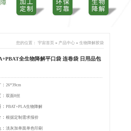
您的位置：
宇宙首页
»
产品中心
»
生物降解胶袋
LA+PBAT全生物降解平口袋 连卷袋 日用品包
寸：
26*39cm
度：
双面8丝
料：
PBAT+PLA生物降解
价：
根据定制需求报价
色：
淡灰加单面单色印刷