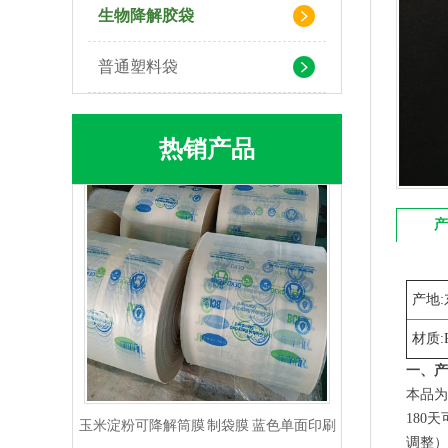
生物降解胶袋
普通塑料袋
生物降解快递袋 内黑外白三层共挤物流袋
热销产品
产
产地:
材质:
一、产
玉米淀粉可降解筒膜 制袋膜 蓝色单面印刷
本品为
180
调整）