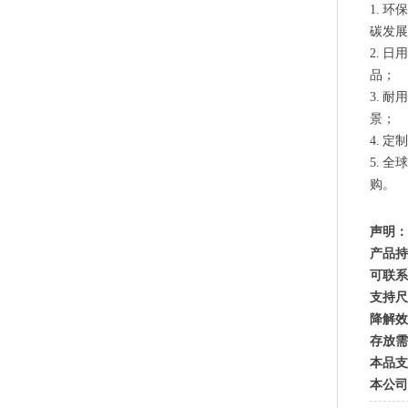
1. 
碳发展
2. 
PLA+PBAT全生物降解手挽胶袋 CT袋·影像袋专用
品；
3. 
景；
4. 
5. 
购。
声明：
产品持
可联系
支持
降解效
PLA+PBAT全生物降解手挽奶茶打包袋 外卖打包
存放需
本品支
本公司