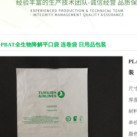
A+PBAT全生物降解平口袋 连卷袋 日用品包装
P
装
尺
厚
材
单
颜