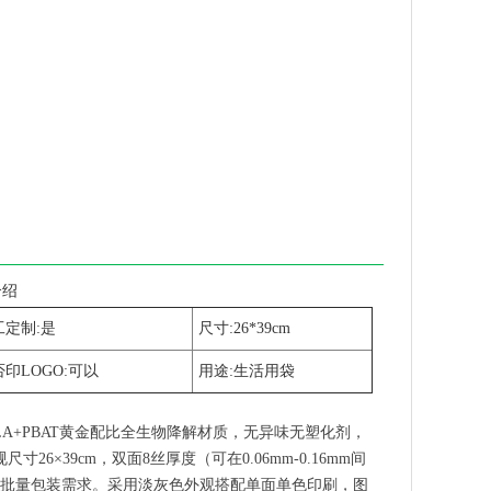
介绍
工定制:是
尺寸:26*39cm
印LOGO:可以
用途:生活用袋
LA+PBAT黄金配比全生物降解材质，无异味无塑化剂，
×39cm，双面8丝厚度（可在0.06mm-0.16mm间
批量包装需求。采用淡灰色外观搭配单面单色印刷，图