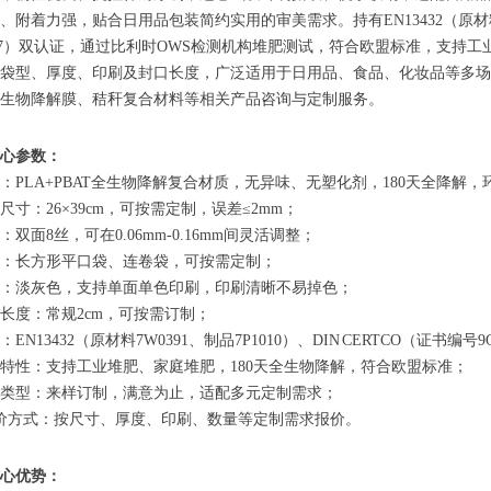
、附着力强，贴合日用品包装简约实用的审美需求。持有EN13432（原材料7W0
187）双认证，通过比利时OWS检测机构堆肥测试，符合欧盟标准，支持
袋型、厚度、印刷及封口长度，广泛适用于日用品、食品、化妆品等多场
生物降解膜、秸秆复合材料等相关产品咨询与定制服务。
心参数：
材质：PLA+PBAT全生物降解复合材质，无异味、无塑化剂，180天全降解，
常规尺寸：26×39cm，可按需定制，误差≤2mm；
度：双面8丝，可在0.06mm-0.16mm间灵活调整；
袋型：长方形平口袋、连卷袋，可按需定制；
外观：淡灰色，支持单面单色印刷，印刷清晰不易掉色；
封口长度：常规2cm，可按需订制；
证：EN13432（原材料7W0391、制品7P1010）、DIN CERTCO（证书
降解特性：支持工业堆肥、家庭堆肥，180天全生物降解，符合欧盟标准；
订单类型：来样订制，满意为止，适配多元定制需求；
 报价方式：按尺寸、厚度、印刷、数量等定制需求报价。
心优势：