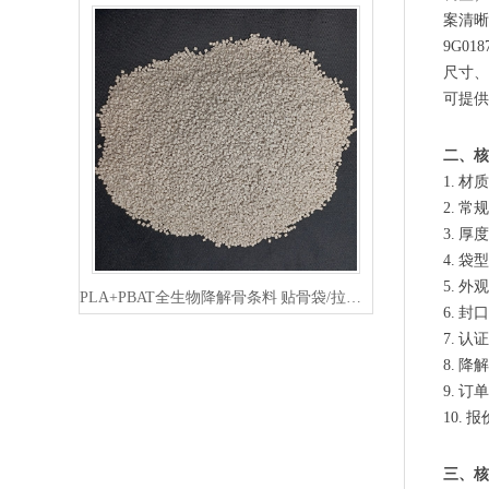
案清晰
9G0
尺寸、
可提供
二、核
1. 
2. 
3. 厚
PLA+PBAT全生物降解骨条料 贴骨袋/拉链袋封口专用
4. 
5. 
6. 
7. 认
8. 
9. 
10.
三、核