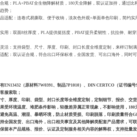
环保合规：PLA+PBAT全生物降解材质，180天全降解，双认证加持，通
趋势；
日用品适配：连卷式易撕取、便于收纳，淡灰色外观+单面单色印刷，简约
耐用实用：双面8丝厚度，PLA提供挺括度，PBAT提升柔韧性，抗拉伸、
定制灵活：支持袋型、尺寸、厚度、印刷、封口长度全维度定制，来样订制
全球适配：双认证合规，符合出口环保标准，全国发货、可出口海外，同时
有EN13432（原材料7W0391、制品7P1010）、DIN CERTCO（证
客服索取；
尺寸、厚度、印刷、袋型、封口长度等全维度定制，定制细节、报价、交货
果受环境温度、堆肥条件影响，轻微差异属正常现象，不影响使用，180天降
避免高温、潮湿、暴晒环境，防止材质受损、印刷脱落，印刷质量符合GB/T 3
持全国发货、出口海外，出口相关事宜及其他降解类配套产品需求，可联
保留本产品规格、报价、认证及定制服务相关内容的解释权，支持批量发