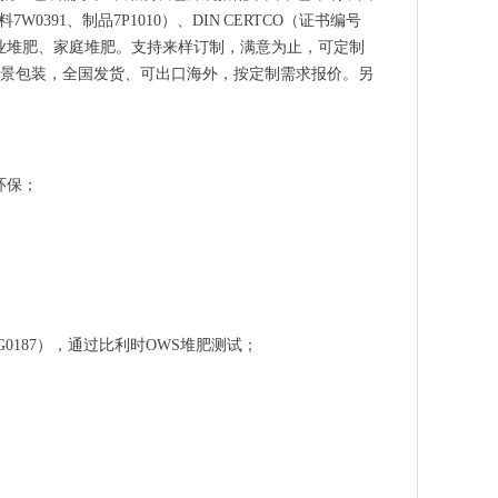
391、制品7P1010）、DIN CERTCO（证书编号
工业堆肥、家庭堆肥。支持来样订制，满意为止，可定制
景包装，全国发货、可出口海外，按定制需求报价。另
环保；
编号9G0187），通过比利时OWS堆肥测试；