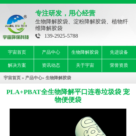
专注研发，用心经营
生物降解胶袋、淀粉降解胶袋、植物纤
维降解胶袋
139-2925-5788
宇宙首页
产品中心
生物降解胶袋
先进设备
解决方案
资讯动态
关于宇宙
荣誉资质
宇宙首页
»
产品中心
»
生物降解胶袋
PLA+PBAT全生物降解平口连卷垃圾袋 宠
物便便袋