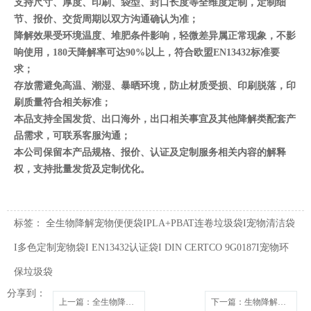
支持尺寸、厚度、印刷、袋型、封口长度等全维度定制，定制细
节、报价、交货周期以双方沟通确认为准；
降解效果受环境温度、堆肥条件影响，轻微差异属正常现象，不影
响使用，180天降解率可达90%以上，符合欧盟EN13432标准要
求；
存放需避免高温、潮湿、暴晒环境，防止材质受损、印刷脱落，印
刷质量符合相关标准；
本品支持全国发货、出口海外，出口相关事宜及其他降解类配套产
品需求，可联系客服沟通；
本公司保留本产品规格、报价、认证及定制服务相关内容的解释
权，支持批量发货及定制优化。
标签：
全生物降解宠物便便袋IPLA+PBAT连卷垃圾袋I宠物清洁袋
I多色定制宠物袋I EN13432认证袋I DIN CERTCO 9G0187I宠物环
保垃圾袋
分享到：
上一篇
：全生物降解贴骨袋 密封胶袋 服装包装 欧盟标准
下一篇
：生物降解拉链贴骨密封袋 PLA+PBAT 可堆肥服装包装袋