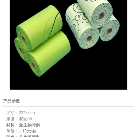
产品参数
尺寸：
23*33cm
厚度：
双面03
材料：
全生物降解
单价：
1.15元/卷