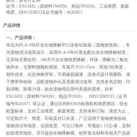
颜色：
多色可定制
证书：
EN13432（原材料7W0391、制品7P1010)、工业堆肥、家庭
堆肥、DIN CERTCO(证书编号：9G0187）
产品详情
一、产品详情：
本品为PLA+PBAT全生物降解平口连卷垃圾袋（宠物便便袋），专
为宠物清洁场景设计，采用PLA+PBAT黄金配比全生物降解材质，
无异味无塑化剂，180天可全生物堆肥降解，环保，降解为二氧化
碳和水，无塑料微颗粒残留。常规尺寸23×33cm，双面3丝厚度，
韧性优良、抗拉伸耐穿刺，不易破损漏液，连卷式设计易撕取、便
于携带和收纳，适配宠物外出及居家清洁使用。支持多色定制，印
刷清晰、附着力强，贴合宠物用品简约美观的需求。持有
EN13432（原材料7W0391、制品7P1010）、DIN CERTCO（证书
编号9G0187）双认证，通过比利时OWS检测机构堆肥测试，符合
欧盟标准，支持工业堆肥、家庭堆肥。支持来样订制，满意为止，
可定制尺寸、厚度、印刷及封口长度，广泛适用于宠物便便收纳、
宠物清洁等场景，全国发货、可出口海外，常规款1.15元/卷，定制
款按需求报价。另可提供生物降解膜、秸秆复合材料等相关产品咨