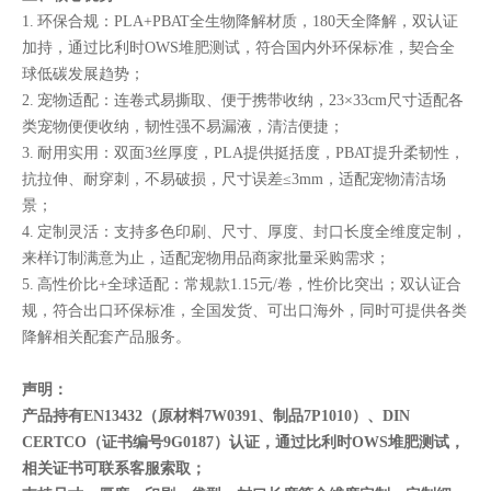
1. 环保合规：PLA+PBAT全生物降解材质，180天全降解，双认证
加持，通过比利时OWS堆肥测试，符合国内外环保标准，契合全
球低碳发展趋势；
2. 宠物适配：连卷式易撕取、便于携带收纳，23×33cm尺寸适配各
类宠物便便收纳，韧性强不易漏液，清洁便捷；
3. 耐用实用：双面3丝厚度，PLA提供挺括度，PBAT提升柔韧性，
抗拉伸、耐穿刺，不易破损，尺寸误差≤3mm，适配宠物清洁场
景；
4. 定制灵活：支持多色印刷、尺寸、厚度、封口长度全维度定制，
来样订制满意为止，适配宠物用品商家批量采购需求；
5. 高性价比+全球适配：常规款1.15元/卷，性价比突出；双认证合
规，符合出口环保标准，全国发货、可出口海外，同时可提供各类
降解相关配套产品服务。
声明：
产品持有EN13432（原材料7W0391、制品7P1010）、DIN
CERTCO（证书编号9G0187）认证，通过比利时OWS堆肥测试，
相关证书可联系客服索取；