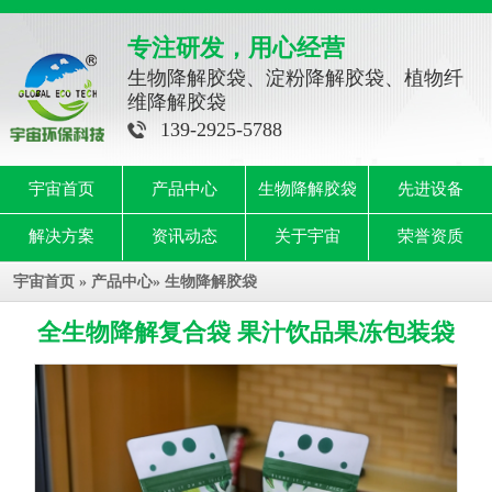
专注研发，用心经营
生物降解胶袋、淀粉降解胶袋、植物纤
维降解胶袋
139-2925-5788
宇宙首页
产品中心
生物降解胶袋
先进设备
解决方案
资讯动态
关于宇宙
荣誉资质
宇宙首页
»
产品中心
»
生物降解胶袋
全生物降解复合袋 果汁饮品果冻包装袋