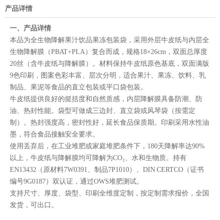
产品详情
一、产品详情
本品为全生物降解果汁饮品果冻包装袋，采用外层牛皮纸与内层全
生物降解膜（PBAT+PLA）复合而成，规格18×26cm，双面总厚度
20丝（含牛皮纸与降解膜）。材料保持牛皮纸原色基底，双面满版
9色印刷，图案色彩丰富、层次分明，适合果汁、果冻、饮料、乳
制品、果泥等食品的直立包装或平口袋包装。
牛皮纸提供良好的挺括度和自然质感，内层降解膜具备防潮、防
油、热封性能。袋型可做成三边封、直立袋或风琴袋（按需定
制）。热封强度高，密封性好，延长食品保质期。印刷采用水性油
墨，符合食品接触安全要求。
使用丢弃后，在工业堆肥或家庭堆肥条件下，180天降解率达90%
以上，牛皮纸与降解膜均可降解为CO₂、水和生物质。持有
EN13432（原材料7W0391、制品7P1010）、DIN CERTCO（证书
编号9G0187）双认证，通过OWS堆肥测试。
支持尺寸、厚度、袋型、印刷全维度定制，按定制需求报价，全国
发货，可出口。