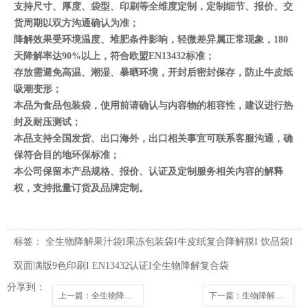
支持尺寸、厚度、袋型、印刷等全维度定制，定制细节、报价、交
货周期以双方沟通确认为准；
降解效果受环境温度、堆肥条件影响，轻微差异属正常现象，180
天降解率达90%以上，符合欧盟EN13432标准；
存放需避免高温、潮湿、暴晒环境，开封后密封保存，防止牛皮纸
吸潮变形；
本品为食品包装袋，使用前请确认与内容物的相容性，建议进行热
封及耐压测试；
本品支持全国发货、出口海外，出口相关事宜可联系客服沟通，确
保符合目的地环保标准；
本公司保留本产品规格、报价、认证及定制服务相关内容的解释
权，支持批量订货及品牌定制。
标签：
全生物降解果汁袋I果冻包装袋I牛皮纸复合降解膜I 饮品袋I
双面满版9色印刷I EN13432认证I全生物降解复合袋
分享到：
上一篇
：全生物降解破坏性胶条自粘袋 满版印刷细银 化妆品包装袋
下一篇
：生物降解拉链贴骨密封袋 PLA+PBAT 可堆肥服装包装袋