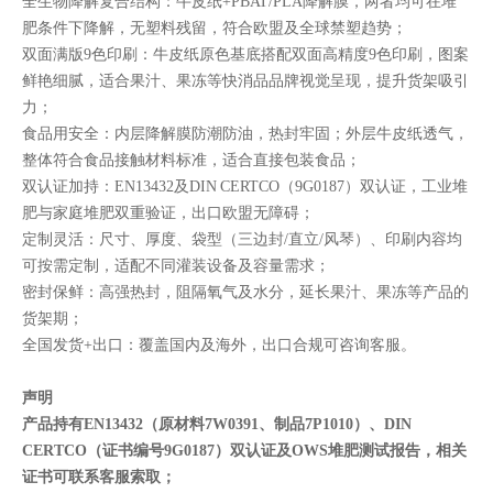
全生物降解复合结构：牛皮纸+PBAT/PLA降解膜，两者均可在堆
肥条件下降解，无塑料残留，符合欧盟及全球禁塑趋势；
双面满版9色印刷：牛皮纸原色基底搭配双面高精度9色印刷，图案
鲜艳细腻，适合果汁、果冻等快消品品牌视觉呈现，提升货架吸引
力；
食品用安全：内层降解膜防潮防油，热封牢固；外层牛皮纸透气，
整体符合食品接触材料标准，适合直接包装食品；
双认证加持：EN13432及DIN CERTCO（9G0187）双认证，工业堆
肥与家庭堆肥双重验证，出口欧盟无障碍；
定制灵活：尺寸、厚度、袋型（三边封/直立/风琴）、印刷内容均
可按需定制，适配不同灌装设备及容量需求；
密封保鲜：高强热封，阻隔氧气及水分，延长果汁、果冻等产品的
货架期；
全国发货+出口：覆盖国内及海外，出口合规可咨询客服。
声明
产品持有EN13432（原材料7W0391、制品7P1010）、DIN
CERTCO（证书编号9G0187）双认证及OWS堆肥测试报告，相关
证书可联系客服索取；