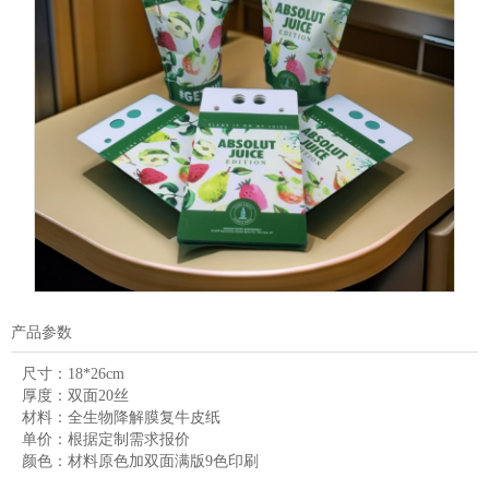
产品参数
尺寸：
18*26cm
厚度：
双面20丝
材料：
全生物降解膜复牛皮纸
单价：
根据定制需求报价
颜色：
材料原色加双面满版9色印刷