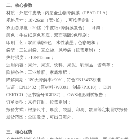
二、核心参数
材质：外层牛皮纸 + 内层全生物降解膜（PBAT+PLA）；
规格尺寸：18×26cm（宽×长），可按需定制；
双面总厚度：20丝（牛皮纸+降解膜复合），可调；
颜色：牛皮纸原色基底，双面满版9色印刷；
印刷工艺：双面满版9色，水性油墨，色彩饱和；
袋型：三边封袋、直立袋、风琴袋（按需定制）；
热封强度：≥10N/15mm；
适用内容：果汁、果冻、饮料、果泥、乳制品、酱料等；
降解条件：工业堆肥、家庭堆肥；
降解周期：180天降解率≥90%，符合EN13432标准；
认证：EN13432（原材料7W0391、制品7P1010）、DIN
CERTCO（证书编号9G0187）、OWS堆肥测试报告；
订单类型：来样订制、按需定制；
报价方式：根据尺寸、厚度、袋型、印刷、数量等定制需求报价；
发货范围：全国发货，可出口海外。
三、核心优势