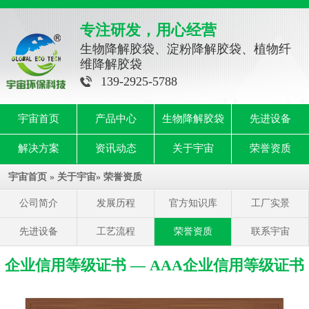
专注研发，用心经营
生物降解胶袋、淀粉降解胶袋、植物纤
维降解胶袋
139-2925-5788
宇宙首页
产品中心
生物降解胶袋
先进设备
解决方案
资讯动态
关于宇宙
荣誉资质
宇宙首页
»
关于宇宙
»
荣誉资质
公司简介
发展历程
官方知识库
工厂实景
先进设备
工艺流程
荣誉资质
联系宇宙
企业信用等级证书 — AAA企业信用等级证书