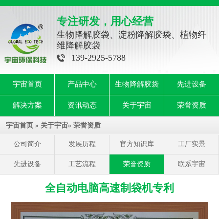
专注研发，用心经营
生物降解胶袋、淀粉降解胶袋、植物纤
维降解胶袋
139-2925-5788
宇宙首页
产品中心
生物降解胶袋
先进设备
解决方案
资讯动态
关于宇宙
荣誉资质
宇宙首页
»
关于宇宙
»
荣誉资质
公司简介
发展历程
官方知识库
工厂实景
先进设备
工艺流程
荣誉资质
联系宇宙
全自动电脑高速制袋机专利