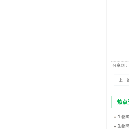
PLA+PBAT全生物降解手挽胶袋 CT袋·影像袋专用
分享到：
上一
热点
生物
PLA+PBAT全生物降解手挽奶茶打包袋 外卖打包
生物