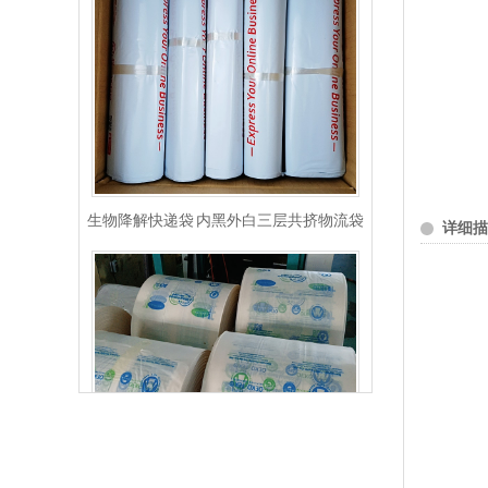
生物降解快递袋 内黑外白三层共挤物流袋
详细描
玉米淀粉可降解筒膜 制袋膜 蓝色单面印刷